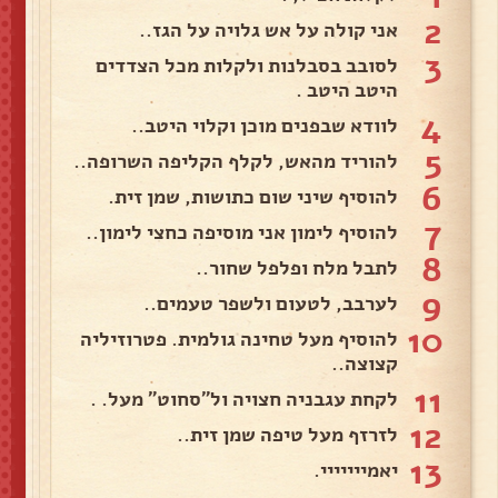
2
אני קולה על אש גלויה על הגז..
3
לסובב בסבלנות ולקלות מכל הצדדים
היטב היטב .
4
לוודא שבפנים מוכן וקלוי היטב..
5
להוריד מהאש, לקלף הקליפה השרופה..
6
להוסיף שיני שום כתושות, שמן זית.
7
להוסיף לימון אני מוסיפה כחצי לימון..
8
לתבל מלח ופלפל שחור..
9
לערבב, לטעום ולשפר טעמים..
10
להוסיף מעל טחינה גולמית. פטרוזיליה
קצוצה..
11
לקחת עגבניה חצויה ול"סחוט" מעל. .
12
לזרזף מעל טיפה שמן זית..
13
יאמייייייי.