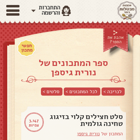
התחברות
והרשמה
אהבת את
הספר?
חפשי
מתכון
ספר המתכונים של
נורית גיספן
לכריכה >
לכל המתכונים >
סלטים
>
סלט חצילים קלוי בזיגוג
3,147
טחינה גולמית
צפיות
המתכון של
נורית גיספן