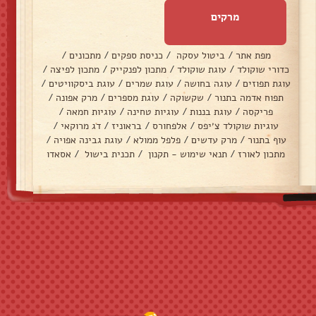
מרקים
מפת אתר
/
ביטול עסקה
/
כניסת ספקים
/
מתכונים
/
כדורי שוקולד
/
עוגת שוקולד
/
מתכון לפנקייק
/
מתכון לפיצה
/
עוגת תפוזים
/
עוגה בחושה
/
עוגת שמרים
/
עוגת ביסקוויטים
/
תפוח אדמה בתנור
/
שקשוקה
/
עוגת מספרים
/
מרק אפונה
/
פריקסה
/
עוגת בננות
/
עוגיות טחינה
/
עוגיות חמאה
/
עוגיות שוקולד צ׳יפס
/
אלפחורס
/
בראוניז
/
דג מרוקאי
/
עוף בתנור
/
מרק עדשים
/
פלפל ממולא
/
עוגת גבינה אפויה
/
מתכון לאורז
/
תנאי שימוש - תקנון
/
תכנית בישול
/
אסאדו