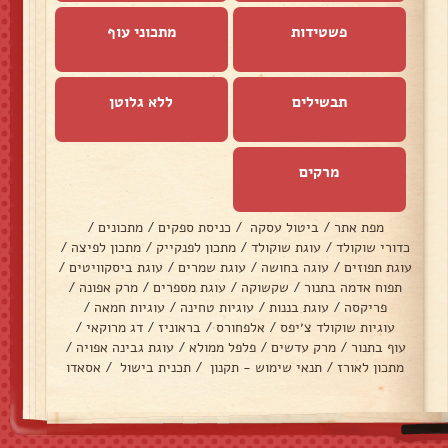
פשטידות
מתכוני עוף
תבשילים
ללא גלוטן
מרקים
מפת אתר
/
ביטול עסקה
/
כניסת ספקים
/
מתכונים
/
כדורי שוקולד
/
עוגת שוקולד
/
מתכון לפנקייק
/
מתכון לפיצה
/
עוגת תפוזים
/
עוגה בחושה
/
עוגת שמרים
/
עוגת ביסקוויטים
/
תפוח אדמה בתנור
/
שקשוקה
/
עוגת מספרים
/
מרק אפונה
/
פריקסה
/
עוגת בננות
/
עוגיות טחינה
/
עוגיות חמאה
/
עוגיות שוקולד צ׳יפס
/
אלפחורס
/
בראוניז
/
דג מרוקאי
/
עוף בתנור
/
מרק עדשים
/
פלפל ממולא
/
עוגת גבינה אפויה
/
מתכון לאורז
/
תנאי שימוש - תקנון
/
תכנית בישול
/
אסאדו