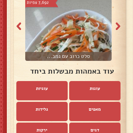
צפיות
7,692 צפיות
סלט כרוב עם גמב...
עוד באמהות מבשלות ביחד
עוגות
עוגיות
מאפים
גלידות
דגים
ירקות