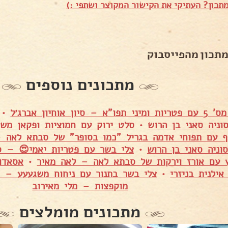
תכון? העתיקי את הקישור המקוצר ושתפי :)
מתכון מהפייסבוק
מתכונים נוספים
 סיון אוחיון אברג׳ל
•
ניה סאני בן הרוש
•
סלט ירוק עם חמוציות ופקאן משג
ף עם תפוחי אדמה בגריל "כמו בסופר" של סבתא לאה 
וניה סאני בן הרוש
•
צלי בשר עם פטריות יאמי😍 – סו
 עם אורז וירקות של סבתא לאה – לאה מאיר
•
אסאדו
ילנית בניזרי
•
צלי בשר בתנור עם ניחוח משגעעע – סי
מוקפצות – מלי מאירוב
מתכונים מומלצים