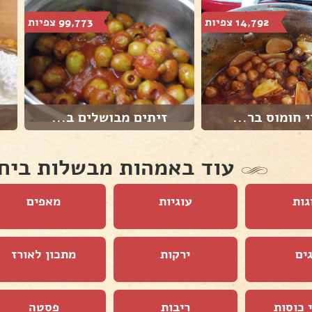
14,792 צפיות
99,773 צפיות
י חומוס בר...
זיתים מבושלים ב...
עוד באמהות מבשלות ביח
גות
עוגיות
מאפים
ים
ירקות
מתכון לאורז
 כוסות
ריבות
פסטה