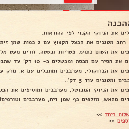
הכנה
ים את הניוקי הקנוי לפי ההוראות.
ב מטגנים את הבצל הקצוץ עם 2 כפות שמן זית עד הזהבה..
פים את השום כתוש, פטריות ובטטה. זורים מעט מלח
ת הסיר עם מכסה ומבשלים כ- 10 דק' עד שהבטטה מתרככת..
פים את הברוקולי, מערבבים ומתבלים עם א. מרק עו
ם ומטגנים עוד 5 דק'..
פים את הניוקי המבושל, מערבבים ומוסיפים את הפסט
דים מהאש, מזלפים כף שמן זית, מערבבים וטורפים!.
לות ביחד
>>
ספים
>>