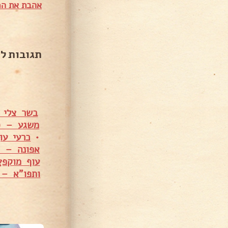
אהבת את המ
תגובות ל
בשר צלי מס' 5 עם פטריות ומיני תפו"א –
משגע – סו
•
כרעי עו
אפונה – ס
עוף מוקפץ
ותפו"א – א