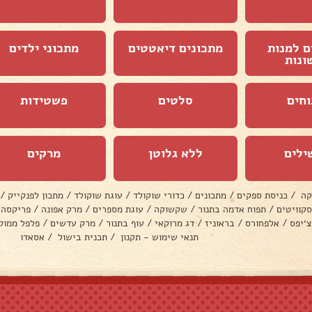
ם למנות
מתכונים דיאטטים
מתכוני ילדים
ונות
וחים
סלטים
פשטידות
ילים
ללא גלוטן
מרקים
קה
/
כניסת ספקים
/
מתכונים
/
כדורי שוקולד
/
עוגת שוקולד
/
מתכון לפנקייק
/
סקוויטים
/
תפוח אדמה בתנור
/
שקשוקה
/
עוגת מספרים
/
מרק אפונה
/
פריקסה
צ׳יפס
/
אלפחורס
/
בראוניז
/
דג מרוקאי
/
עוף בתנור
/
מרק עדשים
/
פלפל ממול
תנאי שימוש - תקנון
/
תכנית בישול
/
אסאדו