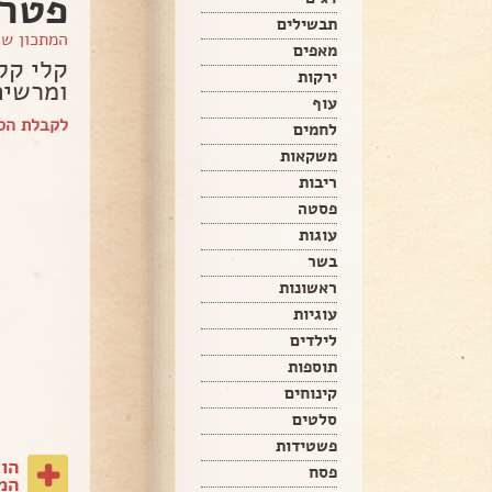
פטרי
תבשילים
המתכון ש
מאפים
קלי קל
ירקות
ומרשים
עוף
לקבלת הספ
לחמים
משקאות
ריבות
פסטה
עוגות
בשר
ראשונות
עוגיות
לילדים
תוספות
קינוחים
סלטים
פשטידות
הו
פסח
המת