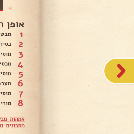
אופן ה
1
מבשל
2
בסיר רח
3
מוסי
4
מכסים א
5
מוסי
6
מערבבי
7
מוסי
8
מורי
אמהות מבש
מתכונים נו