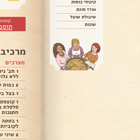
קינוחי כוסות
אורז סוגת
שיבולת שועל
קטגור
שונות
תוספ
מרכיבי
מצרכים
1 חב' נ
ללא גלוט
2 כפות שמן זית לטיגון הבצל
1 בצל בינוני קצוץ
1 קופסת
סלסלת פט
חתוכות
1 בטטה 
לקוביות 
2 שיני שום כתוש