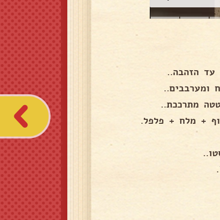
 ומערבבים..
ף + מלח + פלפל.
ו..