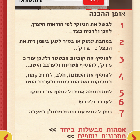
עוגת שוקולד
אופן ההכנה
1
לבשל את הניוקי לפי הוראות היצרן,
לסנן ולהניח בצד..
2
במחבת עמוק או בסיר לטגן בשמן זית את
הבצל כ- 4 דק'..
3
להוסיף את קוביות הבטטה ולטגן עוד כ-
5 דק', להוסיף פטריות ולערבב היטב..
4
להוסיף את השמנת, חלב, לזרות קמח,
בזיליקום ואת התבלינים ולערבב היטב..
5
לתת רתיחה אחת ולהוסיף את הניוקי..
6
לערבב ולטרוף..
7
ניתן להגיש עם גבינת פרמז'ן למעלה..
אמהות מבשלות ביחד
>>
מתכונים נוספים
>>