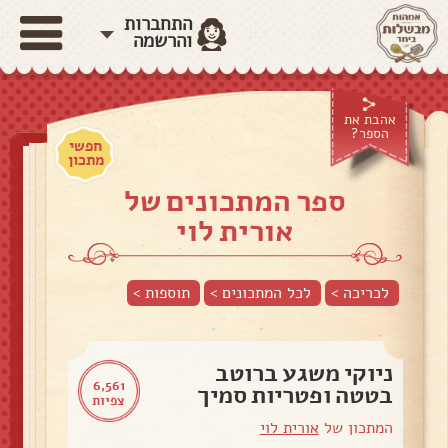
התחברות
והרשמה
אהבת את
הספר?
חפשי
מתכון
ספר המתכונים של
אורית לוי
לכריכה >
לכל המתכונים >
תוספות
>
ניוקי משגע ברוטב
6,561
בטטה ופטריות סמיך
צפיות
המתכון של
אורית לוי