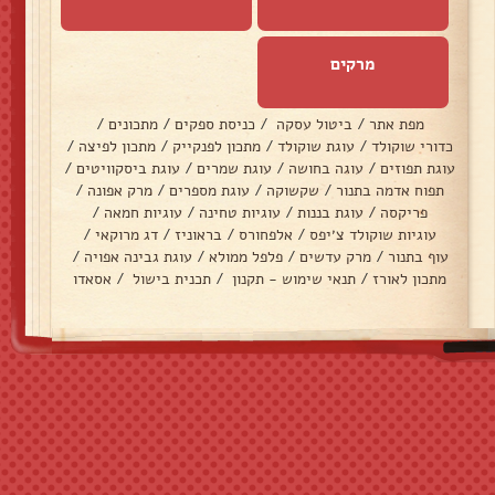
מרקים
מפת אתר
/
ביטול עסקה
/
כניסת ספקים
/
מתכונים
/
כדורי שוקולד
/
עוגת שוקולד
/
מתכון לפנקייק
/
מתכון לפיצה
/
עוגת תפוזים
/
עוגה בחושה
/
עוגת שמרים
/
עוגת ביסקוויטים
/
תפוח אדמה בתנור
/
שקשוקה
/
עוגת מספרים
/
מרק אפונה
/
פריקסה
/
עוגת בננות
/
עוגיות טחינה
/
עוגיות חמאה
/
עוגיות שוקולד צ׳יפס
/
אלפחורס
/
בראוניז
/
דג מרוקאי
/
עוף בתנור
/
מרק עדשים
/
פלפל ממולא
/
עוגת גבינה אפויה
/
מתכון לאורז
/
תנאי שימוש - תקנון
/
תכנית בישול
/
אסאדו