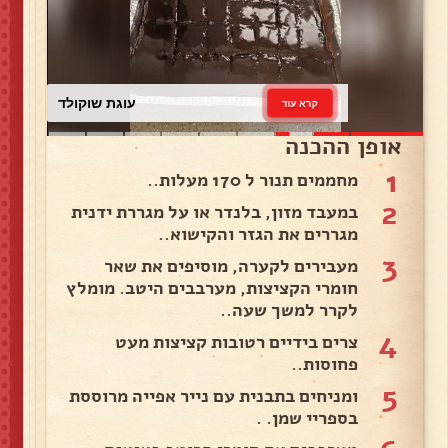
עוגת שוקולד
קרא עוד
אופן ההכנה
1
מחממים תנור ל 170 מעלות..
2
במעבד מזון, בלנדר או על מגררת ידנית
מגררים את הגזר והקישוא..
3
מעבירים לקערה, מוסיפים את שאר
חומרי הקציצות, מערבבים היטב. מומלץ
לקרר למשך שעה..
4
צרים בידיים רטובות קציצות מעט
פחוסות..
5
ומניחים בתבנית עם נייר אפייה מרוססת
בספריי שמן. .