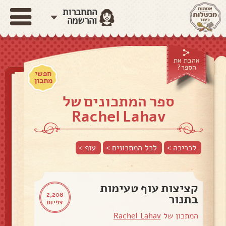
התחברות
והרשמה
אהבת את
הספר?
חפשי
מתכון
ספר המתכונים של
Rachel Lahav
לכריכה >
לכל המתכונים >
עוף
>
קציצות עוף טעימות
2,208
בתנור
צפיות
המתכון של
Rachel Lahav