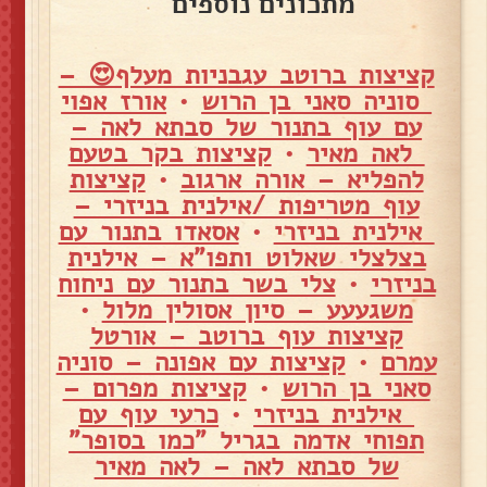
מתכונים נוספים
קציצות ברוטב עגבניות מעלף😍 –
סוניה סאני בן הרוש
•
אורז אפוי
עם עוף בתנור של סבתא לאה –
לאה מאיר
•
קציצות בקר בטעם
להפליא – אורה ארגוב
•
קציצות
עוף מטריפות /אילנית בניזרי –
אילנית בניזרי
•
אסאדו בתנור עם
בצלצלי שאלוט ותפו"א – אילנית
בניזרי
•
צלי בשר בתנור עם ניחוח
משגעעע – סיון אסולין מלול
•
קציצות עוף ברוטב – אורטל
עמרם
•
קציצות עם אפונה – סוניה
סאני בן הרוש
•
קציצות מפרום –
אילנית בניזרי
•
כרעי עוף עם
תפוחי אדמה בגריל "כמו בסופר"
של סבתא לאה – לאה מאיר