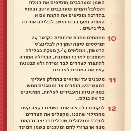
השמן ומערבבים,מוסיפים את המלח
והפלפל והמים ומערבבים היטב ובסוף
בהדרגה מוסיפים את הקמח עם א.
האפיה ומערבבים היטב לבלילה אחידה
בלי גושים..
10
מחממים מחבת איכותית בקוטר 24
ומרססים טיפה שמן רק לבלינצ'ס
הראשון, ממלאים 3/4 מצקת בבלילה
ושופכים למרכז המחבת, הבלילה אמורה
להתפזר לצדדים לבד ומידה ולא תנענעו
קצת את המחבת לצדדים..
11
מטגנים עד שרואים כהחלק העליון
כמעט יבש,הופכים צד ומטגנים ממש
כמה שניות ומעבירים לצלחת, ממשיכים
כך את כולם..
12
לוקחים בלינצ'ס אחד ושמים בקצה קצת
מהמילוי שהכנו, מקפלים את הצדדים
למרכז ומגלגלים,טובלים בביצה ובקמח
מצה או פרורי לחם ומטגנים בשמן חם עד