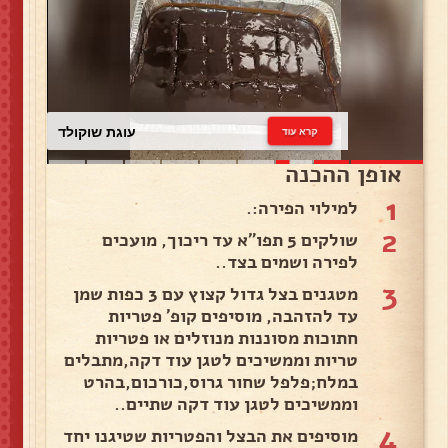
עוגת שוקולד
קרא עוד
אופן ההכנה
1
למילוי הפירה:.
2
שולקים 5 תפו"א עד ריכוך, מועכים
לפירה ושמים בצד..
3
מטגנים בצל גדול קצוץ עם 3 כפות שמן
עד להזהבה, מוסיפים קופ' פטריות
חתוכות מסוננות מנוזלים או פטריות
טריות וממשיכים לטגן עוד דקה,מתבלים
במלח;פלפל שחור גרוס,כורכום,בהרט
וממשיכים לטגן עוד דקה שתיים..
4
מוסיפים את הבצל והפטריות שטיגנו יחד