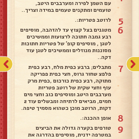
עם השמן לפירה ומערבבים היטב,
טועמים ומתקנים טעמים במידה וצריך..
5
לרוטב פטריות:.
6
מטגנים בצל קצוץ עד להזהבה, מוסיפים
רבע גמבה חתוכה לרצועות וממשיכים
לטגן , מוסיפים קופ' של פטריות חתוכות
מסוננות מנוזלים וממשיכים לטגן עוד
דקה..
7
מתבלים; ברבע כפית מלח, רבע כפית
פלפצ שחור גרוס, חצי כפית פפריקה
מתוקה, רבע כפית כורכום ,כפית מרק
עוף וחצי שקית של רוטב פטריות
מערבבים היטב ומוסיפים כוב וחצי מים
חמים, מביאים לרתיחה ומבשלים עוד 2
דקות, הרוטב מוכן כשהוא מסמיך טיפה.
8
אופן ההכנה:.
9
טורפים בקערה גדולה את הביצים
במטרפה ידנית, מוסיפים בהדרגה את