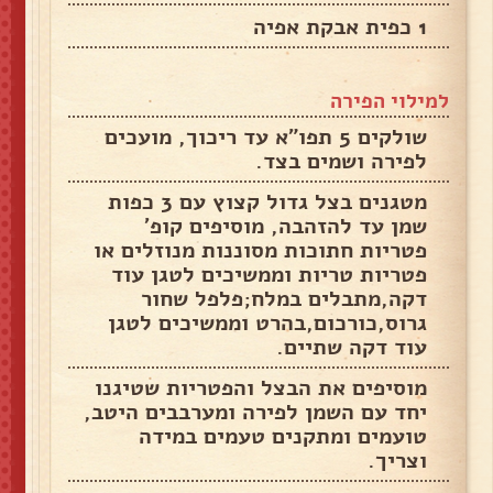
1 כפית אבקת אפיה
למילוי הפירה
שולקים 5 תפו"א עד ריכוך, מועכים
לפירה ושמים בצד.
מטגנים בצל גדול קצוץ עם 3 כפות
שמן עד להזהבה, מוסיפים קופ'
פטריות חתוכות מסוננות מנוזלים או
פטריות טריות וממשיכים לטגן עוד
דקה,מתבלים במלח;פלפל שחור
גרוס,כורכום,בהרט וממשיכים לטגן
עוד דקה שתיים.
מוסיפים את הבצל והפטריות שטיגנו
יחד עם השמן לפירה ומערבבים היטב,
טועמים ומתקנים טעמים במידה
וצריך.