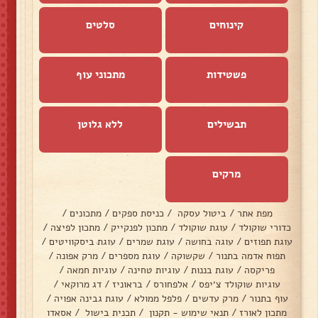
קינוחים
סלטים
פשטידות
מתכוני עוף
תבשילים
ללא גלוטן
מרקים
מפת אתר
/
ביטול עסקה
/
כניסת ספקים
/
מתכונים
/
כדורי שוקולד
/
עוגת שוקולד
/
מתכון לפנקייק
/
מתכון לפיצה
/
עוגת תפוזים
/
עוגה בחושה
/
עוגת שמרים
/
עוגת ביסקוויטים
/
תפוח אדמה בתנור
/
שקשוקה
/
עוגת מספרים
/
מרק אפונה
/
פריקסה
/
עוגת בננות
/
עוגיות טחינה
/
עוגיות חמאה
/
עוגיות שוקולד צ׳יפס
/
אלפחורס
/
בראוניז
/
דג מרוקאי
/
עוף בתנור
/
מרק עדשים
/
פלפל ממולא
/
עוגת גבינה אפויה
/
מתכון לאורז
/
תנאי שימוש - תקנון
/
תכנית בישול
/
אסאדו