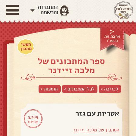
התחברות
והרשמה
אהבת את
הספר?
חפשי
מתכון
ספר המתכונים של
מלכה זיידנר
לכריכה >
לכל המתכונים >
תוספות
>
אטריות עם גזר
3,289
צפיות
המתכון של
מלכה זיידנר