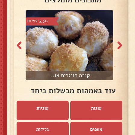
מתכונים מומלצים
צפיות
3,312 צפיות
קובה הונגרית או...
עוד באמהות מבשלות ביחד
עוגות
עוגיות
מאפים
גלידות