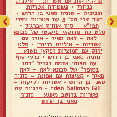
מרק ירקות עם אטריות – אילנית
בניזרי
•
פשטידת אטריות
וגבינות – סוניה סאני בן הרוש
•
בשר צלי מס' 5 עם פטריות ומיני
תפו"א – סיון אוחיון אברג׳ל
•
סלט גזר מרוקאי פיקנטי של סבתא
לאה – לאה מאיר
•
אורז עם
אטריות – אילנית בניזרי
•
סלט
ירוק עם חמוציות ופקאן משגע –
סוניה סאני בן הרוש
•
כרעי עוף
עם תפוחי אדמה בגריל "כמו
בסופר" של סבתא לאה – לאה
מאיר
•
קציצות עם אפונה – סוניה
סאני בן הרוש
•
אטריות דקיקות –
Eden Saliman Gill
•
פרגיות עם
פטריות ברוטב משגע – סוניה
סאני בן הרוש