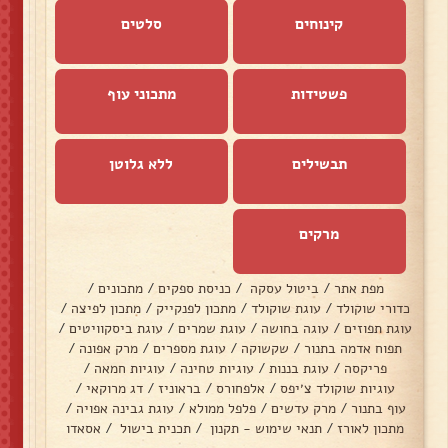
קינוחים
סלטים
פשטידות
מתכוני עוף
תבשילים
ללא גלוטן
מרקים
מפת אתר
/
ביטול עסקה
/
כניסת ספקים
/
מתכונים
/
כדורי שוקולד
/
עוגת שוקולד
/
מתכון לפנקייק
/
מתכון לפיצה
/
עוגת תפוזים
/
עוגה בחושה
/
עוגת שמרים
/
עוגת ביסקוויטים
/
תפוח אדמה בתנור
/
שקשוקה
/
עוגת מספרים
/
מרק אפונה
/
פריקסה
/
עוגת בננות
/
עוגיות טחינה
/
עוגיות חמאה
/
עוגיות שוקולד צ׳יפס
/
אלפחורס
/
בראוניז
/
דג מרוקאי
/
עוף בתנור
/
מרק עדשים
/
פלפל ממולא
/
עוגת גבינה אפויה
/
מתכון לאורז
/
תנאי שימוש - תקנון
/
תכנית בישול
/
אסאדו