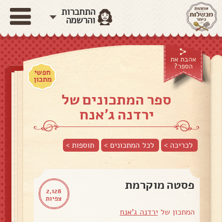
התחברות
והרשמה
אהבת את
הספר?
חפשי
מתכון
ספר המתכונים של
ירדנה ג'אנח
לכריכה >
לכל המתכונים >
תוספות
>
פסטה מוקרמת
2,128
צפיות
המתכון של
ירדנה ג'אנח