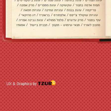
עוגת תפוזים
/
עוגה בחושה
/
עוגת שמרים
/
עוגת ביסקוויטים
/
תפוח אדמה בתנור
/
שקשוקה
/
עוגת מספרים
/
מרק אפונה
/
פריקסה
/
עוגת בננות
/
עוגיות טחינה
/
עוגיות חמאה
/
עוגיות שוקולד צ׳יפס
/
אלפחורס
/
בראוניז
/
דג מרוקאי
/
עוף בתנור
/
מרק עדשים
/
פלפל ממולא
/
עוגת גבינה אפויה
/
מתכון לאורז
/
תנאי שימוש - תקנון
/
תכנית בישול
/
אסאדו