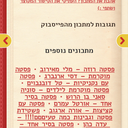
אהבת את המתכון? העתיקי את הקישור המקוצר
ושתפי :)
תגובות למתכון מהפייסבוק
מתכונים נוספים
פסטה רוזה – מלי מאירוב
•
פסטה
מוקרמת – דסי ארנברג
•
פסטה
עם נקניקיות – טל דובנבוים
•
פסטה מוקרמת לילדים – סוניה
סאני בן הרוש
•
פסטה בסיר
אחד – אורטל עמרם
•
פסטה עם
קציצות – אורה ארגוב
•
פשטידת
פסטה וגבינות כמה טעיםםם!!!! –
עדה כהן
•
פסטה בסיר אחד –