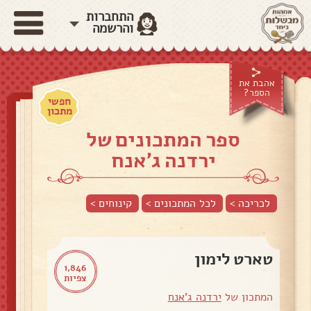
התחברות
והרשמה
אהבת את
הספר?
חפשי
מתכון
ספר המתכונים של
ירדנה ג'אנח
לכריכה >
לכל המתכונים >
קינוחים
>
טארט לימון
1,846
צפיות
המתכון של
ירדנה ג'אנח