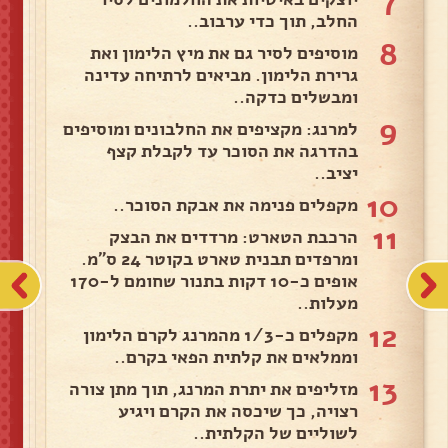
7
החלב, תוך כדי ערבוב..
8
מוסיפים לסיר גם את מיץ הלימון ואת
גרירת הלימון. מביאים לרתיחה עדינה
ומבשלים כדקה..
9
למרנג: מקציפים את החלבונים ומוסיפים
בהדרגה את הסוכר עד לקבלת קצף
יציב..
10
מקפלים פנימה את אבקת הסוכר..
11
הרכבת הטארט: מרדדים את הבצק
ומרפדים תבנית טארט בקוטר 24 ס"מ.
אופים כ-10 דקות בתנור שחומם ל-170
מעלות..
12
מקפלים כ-1/3 מהמרנג לקרם הלימון
וממלאים את קלתית הפאי בקרם..
13
מזליפים את יתרת המרנג, תוך מתן צורה
רצויה, כך שיכסה את הקרם ויגיע
לשוליים של הקלתית..