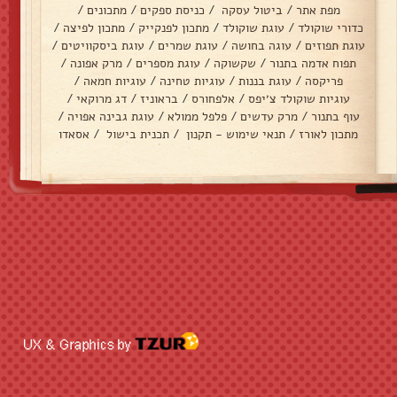
מפת אתר
/
ביטול עסקה
/
כניסת ספקים
/
מתכונים
/
כדורי שוקולד
/
עוגת שוקולד
/
מתכון לפנקייק
/
מתכון לפיצה
/
עוגת תפוזים
/
עוגה בחושה
/
עוגת שמרים
/
עוגת ביסקוויטים
/
תפוח אדמה בתנור
/
שקשוקה
/
עוגת מספרים
/
מרק אפונה
/
פריקסה
/
עוגת בננות
/
עוגיות טחינה
/
עוגיות חמאה
/
עוגיות שוקולד צ׳יפס
/
אלפחורס
/
בראוניז
/
דג מרוקאי
/
עוף בתנור
/
מרק עדשים
/
פלפל ממולא
/
עוגת גבינה אפויה
/
מתכון לאורז
/
תנאי שימוש - תקנון
/
תכנית בישול
/
אסאדו