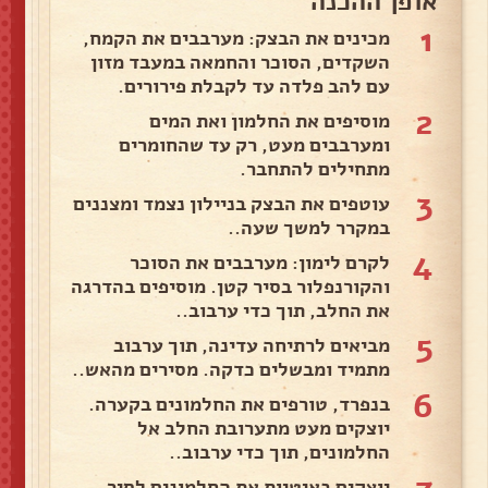
אופן ההכנה
1
מכינים את הבצק: מערבבים את הקמח,
השקדים, הסוכר והחמאה במעבד מזון
עם להב פלדה עד לקבלת פירורים.
2
מוסיפים את החלמון ואת המים
ומערבבים מעט, רק עד שהחומרים
מתחילים להתחבר.
3
עוטפים את הבצק בניילון נצמד ומצננים
במקרר למשך שעה..
4
לקרם לימון: מערבבים את הסוכר
והקורנפלור בסיר קטן. מוסיפים בהדרגה
את החלב, תוך כדי ערבוב..
5
מביאים לרתיחה עדינה, תוך ערבוב
מתמיד ומבשלים כדקה. מסירים מהאש..
6
בנפרד, טורפים את החלמונים בקערה.
יוצקים מעט מתערובת החלב אל
החלמונים, תוך כדי ערבוב..
יוצקים באיטיות את החלמונים לסיר