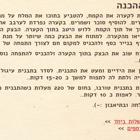
הכנה
ת לקערה את הקמח, להטביע בתוכו את המלח על מנ
ים. להוסיף סוכר ושמרים. בקערה נפרדת לערבב את
ך אל תוך הקמח. ללוש היטב בתוך הקערה. הבצק הו
יאו מהקערה. למתוח את הבצק כמה שיותר על מנת ל
 בנייר כסף ולהכניס למקום חם לצורך התפחה של כ 35-45 דקות
.
 את הידיים ומעט את התבנית. לסדר בתבנית עיגול 
 ולתת לה לתפוח למשך כ 15-20 דקות..
לאפות בתכנית טורבו, בחום של 220
לאפות כ 10 דקות..
חה ובתיאבון :-).
לות ביחד
>>
ספים
>>