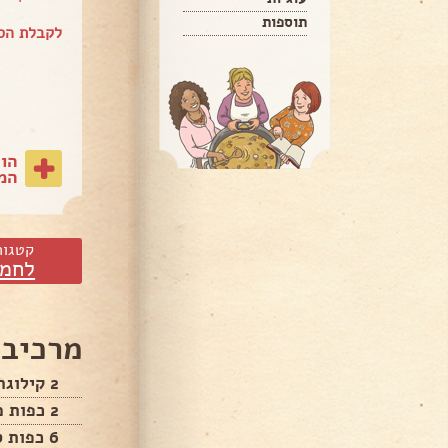
תוספות
לקבלת הספ
הו
המת
קטגור
לחמי
מרכיבי
2 קילוגרם קמח
2 כפות מלח
6 כפות סוכר