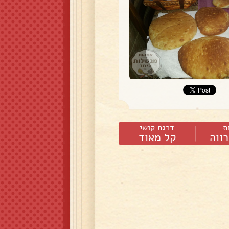
ת
דרגת קושי
ווה
קל מאוד