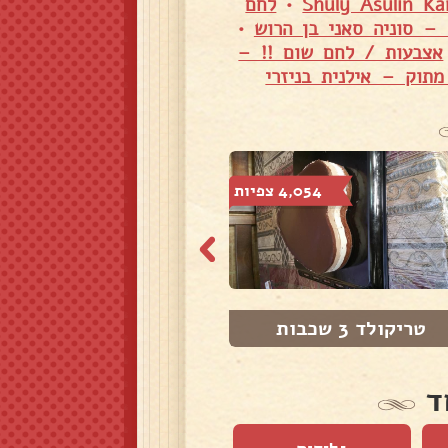
•
לחם
 – סוניה סאני בן הרוש
•
אצבעות / לחם שום !! –
תוק – אילנית בניזרי
4,054 צפיות
4,351 צפיות
טריקולד 3 שכבות
רוזלך
ד