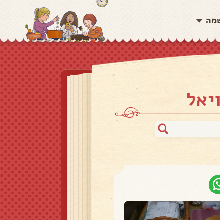
שמה
יאל