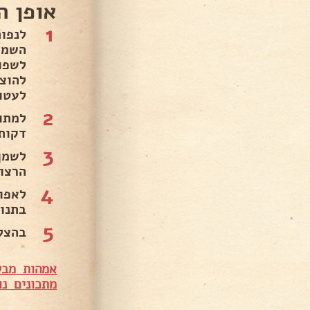
אופן ה
1
לנפו
השמר
לשפו
להוצ
לעטוף
2
דקות.
3
לשמן
הרצויה
4
בתנור. 
5
בהצל
אמהות מבש
מתכונים נו