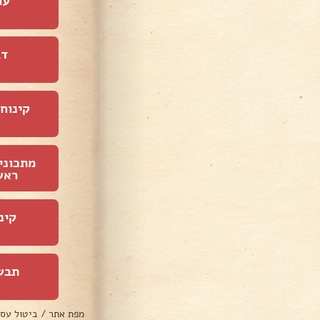
עו
דג
קינוחי
מתכוני
ראש
קינ
תבש
מפת אתר
/
ביטול עס