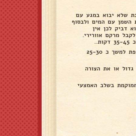
ת שלא יבוא במגע עם
 השמן עם המים ולבסוף
א דביק לכן אין
קבל מרקם אוורירי.
..
למתוח שוב את הבצק בתוך הקערה ולהכניס להתפחה נוספת למשך כ 25-30
גדול או את הצורה
 מעלות כשהתבנית ממוקמת בשלב האמצעי