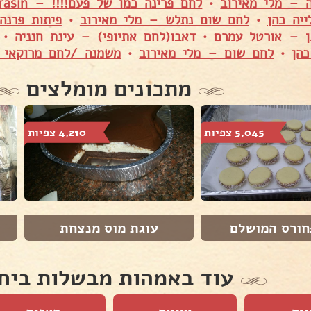
 – מלי מאירוב
•
לחם פרינה כמו של פעם!!!! – Shuly Asulin Karasin
יה כהן
•
לחם שום נתלש – מלי מאירוב
•
פיתות פרנה
ן – אורטל עמרם
•
דאבו(לחם אתיופי) – עינת חנניה
•
הן
•
לחם שום – מלי מאירוב
•
משמנה /לחם מרוקאי מ
מתכונים מומלצים
5,045 צפיות
4,210 צפיות
ורס המושלם
עוגת מוס מנצחת
עוד באמהות מבשלות ביח