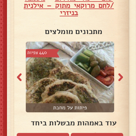
/לחם מרוקאי מתוק – אילנית
בניזרי
מתכונים מומלצים
4 צפיות
440 צפיות
פיתות על מחבת
ח
עוד באמהות מבשלות ביחד