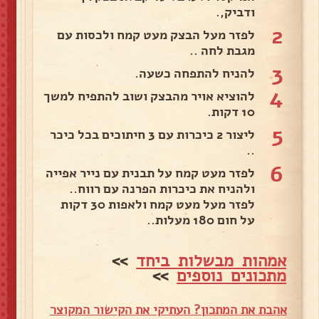
ודביק,.
2
לפזר מעל הבצק מעט קמח ולכסות עם
מגבת לחה ..
3
להניח להתפחה כשעה.
4
להוציא אויר מהבצק ושוב להתפיח למשך
10 דקות.
5
ליצור 2 כיכרות עם 3 חיתוכים בכל כיכר
..
6
לפזר מעט קמח על תבנית עם נייר אפייה
ולהניח את כיכרות הפרנה עם רווח..
לפזר מעל מעט קמח ולאפות 30 דקות
על חום 180 מעלות..
אמהות מבשלות ביחד
>>
מתכונים נוספים
>>
אהבת את המתכון? העתיקי את הקישור המקוצר