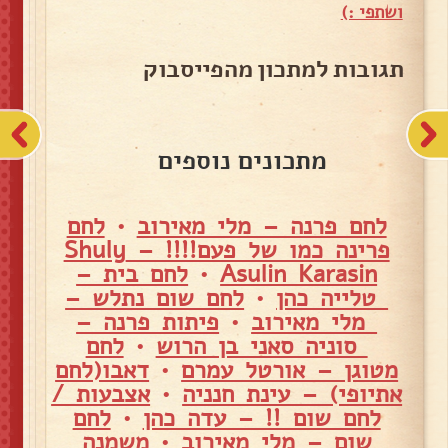
ושתפי :)
תגובות למתכון מהפייסבוק
מתכונים נוספים
לחם פרנה – מלי מאירוב
•
לחם
פרינה כמו של פעם!!!! – Shuly
Asulin Karasin
•
לחם בית –
טלייה כהן
•
לחם שום נתלש –
מלי מאירוב
•
פיתות פרנה –
סוניה סאני בן הרוש
•
לחם
מטוגן – אורטל עמרם
•
דאבו(לחם
אתיופי) – עינת חנניה
•
אצבעות /
לחם שום !! – עדה כהן
•
לחם
שום – מלי מאירוב
•
משמנה