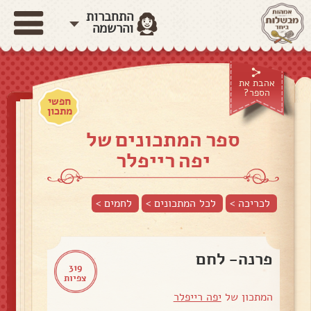
התחברות
והרשמה
אהבת את
הספר?
חפשי
מתכון
ספר המתכונים של
יפה רייפלר
לכריכה >
לכל המתכונים >
לחמים
>
פרנה- לחם
319
צפיות
המתכון של
יפה רייפלר