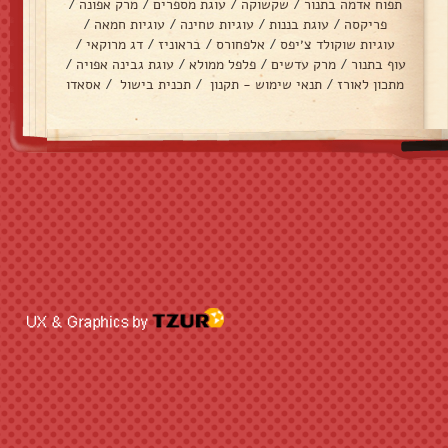
תפוח אדמה בתנור
/
שקשוקה
/
עוגת מספרים
/
מרק אפונה
/
פריקסה
/
עוגת בננות
/
עוגיות טחינה
/
עוגיות חמאה
/
עוגיות שוקולד צ׳יפס
/
אלפחורס
/
בראוניז
/
דג מרוקאי
/
עוף בתנור
/
מרק עדשים
/
פלפל ממולא
/
עוגת גבינה אפויה
/
מתכון לאורז
/
תנאי שימוש - תקנון
/
תכנית בישול
/
אסאדו