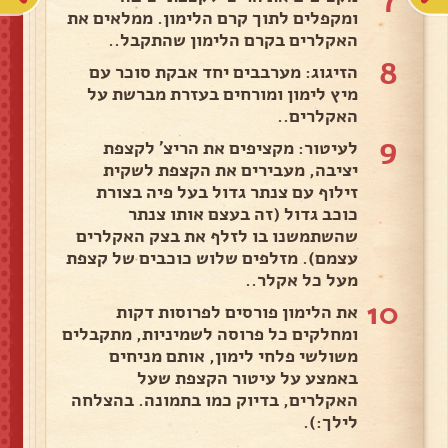
ומקפלים לתוך קרם הלימון. ממלאים את
האקלרים בקרם הלימון שהתקבל..
8
הזיגוג: מערבבים יחד אבקת סוכר עם
מיץ לימון ומורחים בעזרת מברשת על
האקלרים..
9
לעיטור: מקציפים את הריצ' לקצפת
יציבה, מעבירים את הקצפת לשקית
זילוף עם צנתר גדול בעל פיה בצורת
כוכב גדול (זה בעצם אותו צנתר
שהשתמשנו בו לזלף את בצק האקלרים
עצמם). מזלפים שלוש כוכבים של קצפת
מעל כל אקלר..
10
את הלימון פורסים לפרוסות דקות
ומחלקים כל פרוסה לשמיניות, מתקבלים
משולשי פלחי לימון, אותם מניחים
באמצע על עיטור הקצפת שעל
האקלרים, בדיוק כמו בתמונה. בהצלחה
לילך:).