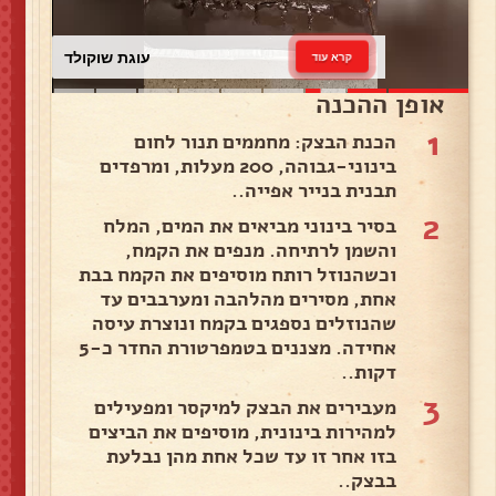
עוגת שוקולד
קרא עוד
אופן ההכנה
1
הכנת הבצק: מחממים תנור לחום
בינוני-גבוהה, 200 מעלות, ומרפדים
תבנית בנייר אפייה..
2
בסיר בינוני מביאים את המים, המלח
והשמן לרתיחה. מנפים את הקמח,
וכשהנוזל רותח מוסיפים את הקמח בבת
אחת, מסירים מהלהבה ומערבבים עד
שהנוזלים נספגים בקמח ונוצרת עיסה
אחידה. מצננים בטמפרטורת החדר כ-5
דקות..
3
מעבירים את הבצק למיקסר ומפעילים
למהירות בינונית, מוסיפים את הביצים
בזו אחר זו עד שכל אחת מהן נבלעת
בבצק..