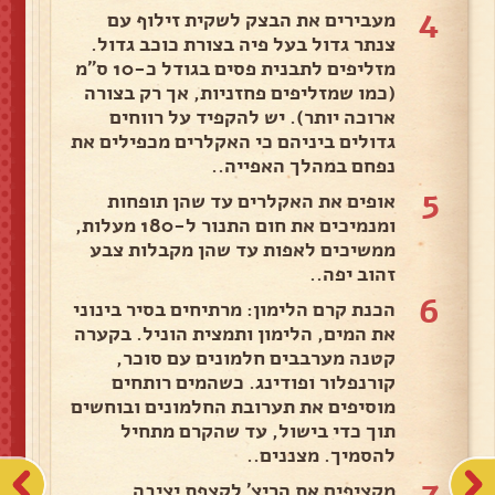
4
מעבירים את הבצק לשקית זילוף עם
צנתר גדול בעל פיה בצורת כוכב גדול.
מזליפים לתבנית פסים בגודל כ-10 ס"מ
(כמו שמזליפים פחזניות, אך רק בצורה
ארוכה יותר). יש להקפיד על רווחים
גדולים ביניהם כי האקלרים מכפילים את
נפחם במהלך האפייה..
5
אופים את האקלרים עד שהן תופחות
ומנמיכים את חום התנור ל-180 מעלות,
ממשיכים לאפות עד שהן מקבלות צבע
זהוב יפה..
6
הכנת קרם הלימון: מרתיחים בסיר בינוני
את המים, הלימון ותמצית הוניל. בקערה
קטנה מערבבים חלמונים עם סוכר,
קורנפלור ופודינג. כשהמים רותחים
מוסיפים את תערובת החלמונים ובוחשים
תוך כדי בישול, עד שהקרם מתחיל
להסמיך. מצננים..
7
מקציפים את הריצ' לקצפת יציבה