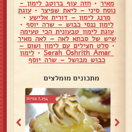
מאיר
•
חזה עוף ברוטב לימון -
נוסח סיני – ליאת שפיצר
•
עוגת
מרנג לימון – דורית אלישע
•
לימון ננסי כבוש – שרה יוסף
•
עוגת לימון טבעונית הכי טעימה
שיש של סבתא לאה – לאה מאיר
•
סלט חצילים עם לימון ושום –
Serah Oshrith Amar
•
לימון
כבוש מבושל – שרה יוסף
מתכונים מומלצים
צפיות
7,254 צפיות