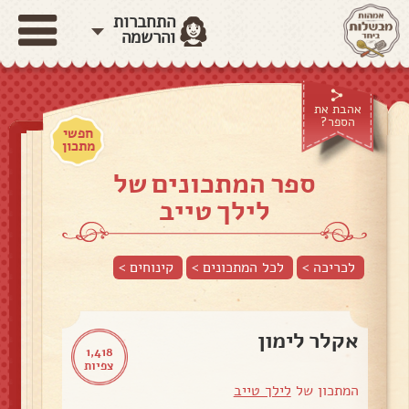
התחברות
והרשמה
אהבת את
הספר?
חפשי
מתכון
ספר המתכונים של
לילך טייב
לכריכה >
לכל המתכונים >
קינוחים
>
אקלר לימון
1,418
צפיות
המתכון של
לילך טייב