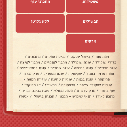
פשטידות
מתכוני עוף
תבשילים
ללא גלוטן
מרקים
מפת אתר
/
ביטול עסקה
/
כניסת ספקים
/
מתכונים
/
כדורי שוקולד
/
עוגת שוקולד
/
מתכון לפנקייק
/
מתכון לפיצה
/
עוגת תפוזים
/
עוגה בחושה
/
עוגת שמרים
/
עוגת ביסקוויטים
/
תפוח אדמה בתנור
/
שקשוקה
/
עוגת מספרים
/
מרק אפונה
/
פריקסה
/
עוגת בננות
/
עוגיות טחינה
/
עוגיות חמאה
/
עוגיות שוקולד צ׳יפס
/
אלפחורס
/
בראוניז
/
דג מרוקאי
/
עוף בתנור
/
מרק עדשים
/
פלפל ממולא
/
עוגת גבינה אפויה
/
מתכון לאורז
/
תנאי שימוש - תקנון
/
תכנית בישול
/
אסאדו