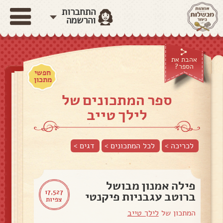
התחברות
והרשמה
אהבת את
הספר?
חפשי
מתכון
ספר המתכונים של
לילך טייב
לכריכה >
לכל המתכונים >
דגים
>
פילה אמנון מבושל
17,527
ברוטב עגבניות פיקנטי
צפיות
המתכון של
לילך טייב