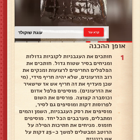
עוגת שוקולד
קרא עוד
אופן ההכנה
1
חותכים את העגבניות לקוביות גדולות
ומניחים בסיר שטוח גדול. חותכים את
הפלפלים החריפים לרצועות ומנקים את
רוב הזרעונים, שלא יהיה חריף מידי, (מי
שכן מעדיף את זה חריף אש אז שישאיר
את הזרעונים). מוסיפים פלפל אדום
וכוסברה קצוצה. פורסים את השום
לפרוסות דקות ומוסיפים גם לסיר,
מוסיפים את רסק העגבניות, השמן והמים
ומתבלים, מערבבים הכל יחד. מוסיפים
חומוס. מניחים את חתיכות הפילה על
הרוטב ומבשלים למשך כ-25 דקות על
אש בינונית..