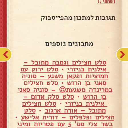
ושתפי :)
תגובות למתכון מהפייסבוק
מתכונים נוספים
סלט חצילים וגמבה מתובל –
אילנית בניזרי
•
סלט ירוק עם
חמוציות ופקאן משגע – סוניה
סאני בן הרוש
•
סלט חצילים
במרינדה משגעת😍 – סוניה סאני
בן הרוש
•
סלט סלק אדום –
אילנית בניזרי
•
סלט חצילים
מתובל – אורה ארגוב
•
סלט
חצילים ופלפלים – דורית אלישע
•
בשר צלי מס' 5 עם פטריות ומיני