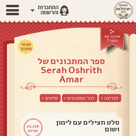
התחברות
והרשמה
אהבת את
הספר?
חפשי
מתכון
ספר המתכונים של
Serah Oshrith
Amar
לכריכה >
לכל המתכונים >
סלטים
>
סלט חצילים עם לימון
20,276
ושום
צפיות