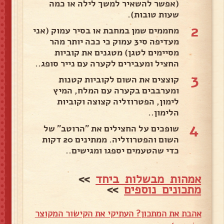
(אפשר להשאיר למשך לילה או כמה
שעות טובות).
2
מחממים שמן במחבת או בסיר עמוק (אני
מעדיפה סי3 עמוק כי ככה יותר מהר
מסיימים לטגן) מטגנים את קוביות
החציל ומעבירים לקערה עם נייר סופג..
3
קוצצים את השום לקוביות קטנות
ומערבבים בקערה עם המלח, המיץ
לימון, הפטרוזליה קצוצה וקוביות
הלימון..
4
שופכים על החצילים את "הרוטב" של
השום והפטרוזליה. ממתינים 20 דקות
כדי שהטעמים יספגו ומגישים..
אמהות מבשלות ביחד
>>
מתכונים נוספים
>>
אהבת את המתכון? העתיקי את הקישור המקוצר