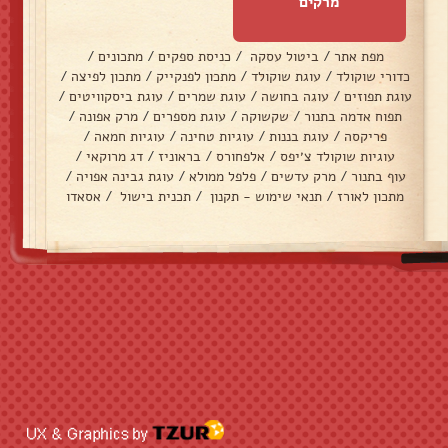
מרקים
מפת אתר
/
ביטול עסקה
/
כניסת ספקים
/
מתכונים
/
כדורי שוקולד
/
עוגת שוקולד
/
מתכון לפנקייק
/
מתכון לפיצה
/
עוגת תפוזים
/
עוגה בחושה
/
עוגת שמרים
/
עוגת ביסקוויטים
/
תפוח אדמה בתנור
/
שקשוקה
/
עוגת מספרים
/
מרק אפונה
/
פריקסה
/
עוגת בננות
/
עוגיות טחינה
/
עוגיות חמאה
/
עוגיות שוקולד צ׳יפס
/
אלפחורס
/
בראוניז
/
דג מרוקאי
/
עוף בתנור
/
מרק עדשים
/
פלפל ממולא
/
עוגת גבינה אפויה
/
מתכון לאורז
/
תנאי שימוש - תקנון
/
תכנית בישול
/
אסאדו