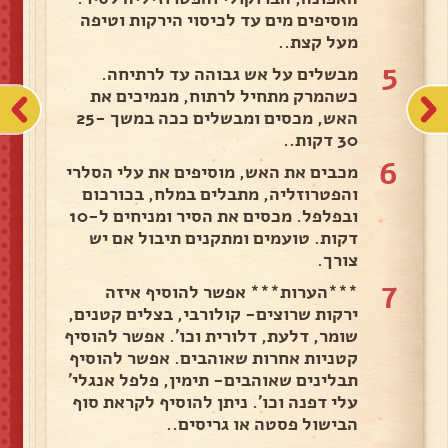
מוסיפים מים עד לכיסוי הירקות וטיפה
מעל קצת..
5
מבשלים על אש גבוהה עד לרתיחה.
כשהמרק מתחיל לרתוח, מנמיכים את
האש, מכסים ומבשלים ככה במשך 25-
30 דקות..
6
מכבים את האש, מוסיפים את עלי הסלרי
והפטרוזליה, מתבלים במלח, בכורכום
ובפלפל. מכסים את הסיר ומניחים ל-10
דקות. טועמים ומתקנים תיבול אם יש
צורך.
7
***הערות*** אפשר להוסיף איזה
ירקות שרוצים- קולורבי, בצלים קטנים,
שומר, דלעת, דלורית וכו'. אפשר להוסיף
קטניות אחרות שאוהבים. אפשר להוסיף
תבלינים שאוהבים- תימין, פלפל אנגלי'
עלי דפנה וכו'. ניתן להוסיף לקראת סוף
הבישול פסטה או גריסים..