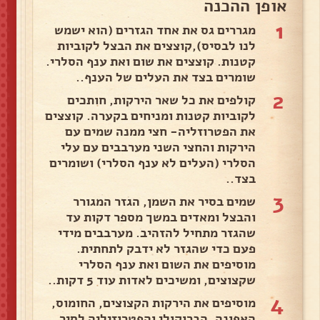
אופן ההכנה
1
מגררים גס את אחד הגזרים (הוא ישמש
לנו לבסיס),קוצצים את הבצל לקוביות
קטנות. קוצצים את שום ואת ענף הסלרי.
שומרים בצד את העלים של הענף..
2
קולפים את כל שאר הירקות, חותכים
לקוביות קטנות ומניחים בקערה. קוצצים
את הפטרוזליה- חצי ממנה שמים עם
הירקות והחצי השני מערבבים עם עלי
הסלרי (העלים לא ענף הסלרי) ושומרים
בצד..
3
שמים בסיר את השמן, הגזר המגורר
והבצל ומאדים במשך מספר דקות עד
שהגזר מתחיל להזהיב. מערבבים מידי
פעם כדי שהגזר לא ידבק לתחתית.
מוסיפים את השום ואת ענף הסלרי
שקצוצים, ומשיכים לאדות עוד 5 דקות..
4
מוסיפים את הירקות הקצוצים, החומוס,
האפונה, הברוקולי והפטרוזיליה לסיר.