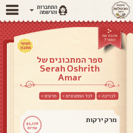
התחברות
והרשמה
אהבת את
הספר?
חפשי
מתכון
ספר המתכונים של
Serah Oshrith
Amar
לכריכה >
לכל המתכונים >
מרקים
>
מרק ירקות
93,278
צפיות