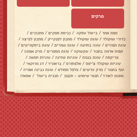
מרקים
מפת אתר
/
ביטול עסקה
/
כניסת ספקים
/
מתכונים
/
כדורי שוקולד
/
עוגת שוקולד
/
מתכון לפנקייק
/
מתכון לפיצה
/
עוגת תפוזים
/
עוגה בחושה
/
עוגת שמרים
/
עוגת ביסקוויטים
/
תפוח אדמה בתנור
/
שקשוקה
/
עוגת מספרים
/
מרק אפונה
/
פריקסה
/
עוגת בננות
/
עוגיות טחינה
/
עוגיות חמאה
/
עוגיות שוקולד צ׳יפס
/
אלפחורס
/
בראוניז
/
דג מרוקאי
/
עוף בתנור
/
מרק עדשים
/
פלפל ממולא
/
עוגת גבינה אפויה
/
מתכון לאורז
/
תנאי שימוש - תקנון
/
תכנית בישול
/
אסאדו