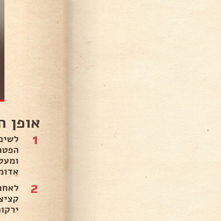
אופן ה
1
לשים
הפטר
ומעט
אדומ
2
ירקות