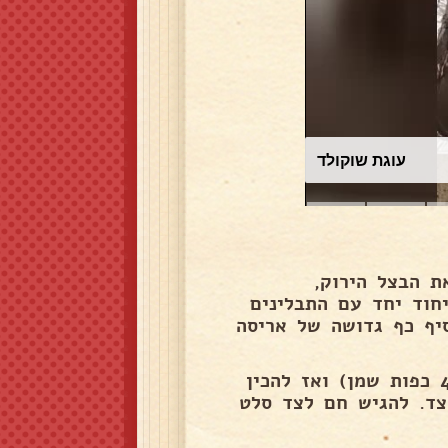
עוגת שוקולד
 הבצל הירוק,
חוד יחד עם התבלינים
יף כף גדושה של אריסה
לאחר הכנת התערובת לשים מעט שמן במחבת (בערך 4-5 כפות שמן) ואז להכין
בי בינוני ולטגן 3 דקות מכל צד. להגיש חם לצד סלט