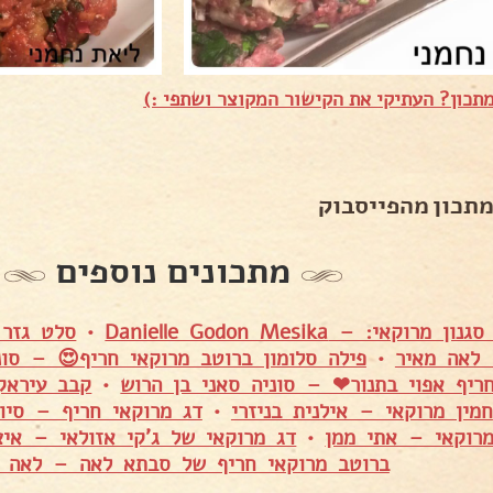
תכון? העתיקי את הקישור המקוצר ושתפי :)
מתכון מהפייסבוק
מתכונים נוספים
וקאי: – Danielle Godon Mesika
•
סלט גזר 
לאה מאיר
•
פילה סלומון ברוטב מרוקאי חריף😍 – סונ
ריף אפוי בתנור❤ – סוניה סאני בן הרוש
•
קבב עיראק
חמין מרוקאי – אילנית בניזרי
•
דג מרוקאי חריף – סיון
מרוקאי – אתי ממן
•
דג מרוקאי של ג'קי אזולאי – אי
ברוטב מרוקאי חריף של סבתא לאה – לאה מ