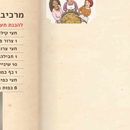
מרכיבי
להכנת תע
חצי קילו
1 צרור פטרוזיליה
חצי צרור
1 חבילה בצל ירוק, 1 בצל לבן
10 שיניי שום
1 כף כמון
חצי כפית
6 כפות מים