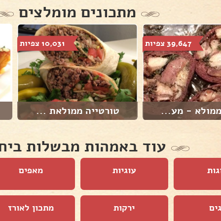
מתכונים מומלצים
39,647 צפיות
10,031 צפיות
מולא - מע...
טורטייה ממולאת ...
עוד באמהות מבשלות ביח
גות
עוגיות
מאפים
ים
ירקות
מתכון לאורז