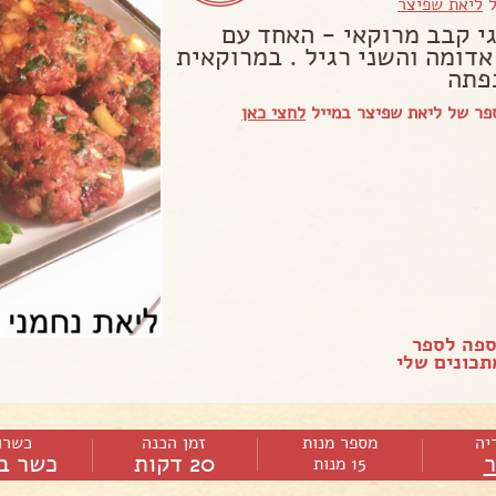
ל
ליאת שפיצר
גי קבב מרוקאי - האחד עם
אדומה והשני רגיל . במרוקאית
פתה
פר של ליאת שפיצר במייל
לחצי כאן
ספה לספר
כונים שלי
יה
מספר מנות
זמן הכנה
כשרו
20 דקות
כשר ב
15 מנות