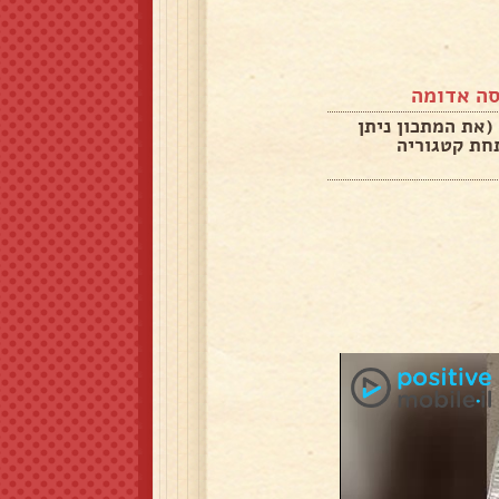
סה אדומה
(את המתכון ניתן
חת קטגוריה