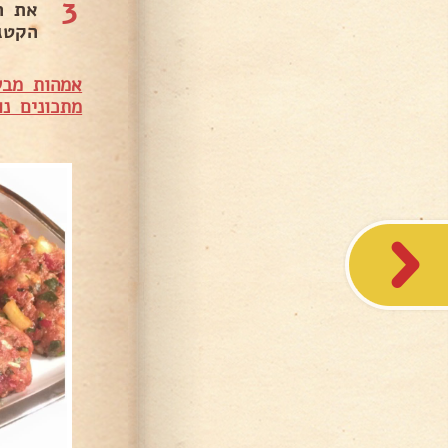
3
את ה
הקטגו
אמהות מבש
מתכונים נו