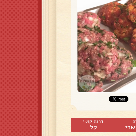
ת
דרגת קושי
שרי
קל