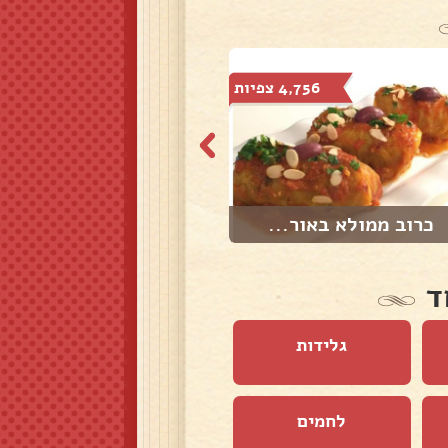
4,756 צפיות
49,714 צפיות
כרוב ממולא באור...
בשר ראש מושלם !...
ד
גלידות
לחמים