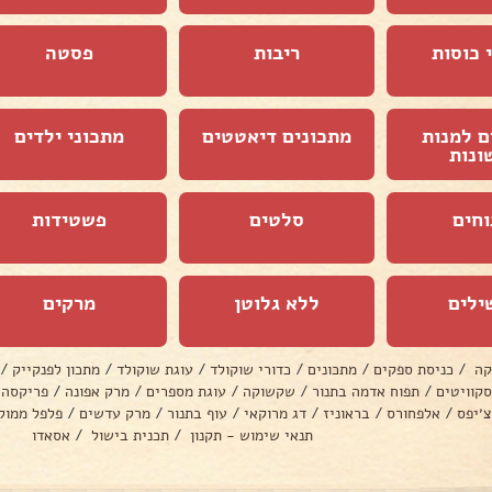
 כוסות
ריבות
פסטה
ם למנות
מתכונים דיאטטים
מתכוני ילדים
ונות
וחים
סלטים
פשטידות
ילים
ללא גלוטן
מרקים
קה
/
כניסת ספקים
/
מתכונים
/
כדורי שוקולד
/
עוגת שוקולד
/
מתכון לפנקייק
/
סקוויטים
/
תפוח אדמה בתנור
/
שקשוקה
/
עוגת מספרים
/
מרק אפונה
/
פריקסה
צ׳יפס
/
אלפחורס
/
בראוניז
/
דג מרוקאי
/
עוף בתנור
/
מרק עדשים
/
פלפל ממול
תנאי שימוש - תקנון
/
תכנית בישול
/
אסאדו