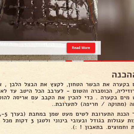
Read More
הכנה
 בקערה את הבשר הטחון, לקצץ את הבצל הלבן , את
וזיליה, הכוסברה והשום - לערבב הכל היטב עד לאי
 מים בקערה . כדי להכין את הקבב עם אריסה להוס
ה (מתוקה / חריפה) לתערובת..
קציצות עגולות בגודל ובעו
 וחמוצים. בתאבון ! :).