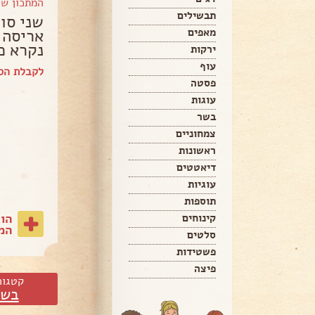
המתכון ש
תבשילים
שני סו
אריסה 
מאפים
נקרא כ
ירקות
עוף
לקבלת הס
פסטה
עוגות
בשר
צמחוניים
ראשונות
דיאטטים
עוגיות
תוספות
הו
קינוחים
המת
סלטים
פשטידות
פיצה
קטגור
בשר