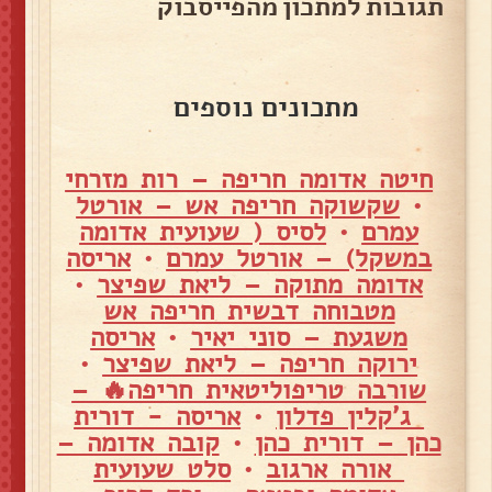
תגובות למתכון מהפייסבוק
מתכונים נוספים
חיטה אדומה חריפה – רות מזרחי
•
שקשוקה חריפה אש – אורטל
עמרם
•
לסיס ( שעועית אדומה
במשקל) – אורטל עמרם
•
אריסה
אדומה מתוקה – ליאת שפיצר
•
מטבוחה דבשית חריפה אש
משגעת – סוני יאיר
•
אריסה
ירוקה חריפה – ליאת שפיצר
•
שורבה טריפוליטאית חריפה🔥 –
ג'קלין פדלון
•
אריסה - דורית
כהן – דורית כהן
•
קובה אדומה –
אורה ארגוב
•
סלט שעועית