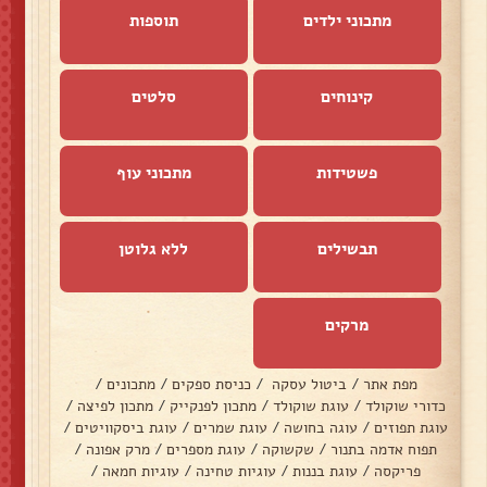
מתכוני ילדים
תוספות
קינוחים
סלטים
פשטידות
מתכוני עוף
תבשילים
ללא גלוטן
מרקים
מפת אתר
/
ביטול עסקה
/
כניסת ספקים
/
מתכונים
/
כדורי שוקולד
/
עוגת שוקולד
/
מתכון לפנקייק
/
מתכון לפיצה
/
עוגת תפוזים
/
עוגה בחושה
/
עוגת שמרים
/
עוגת ביסקוויטים
/
תפוח אדמה בתנור
/
שקשוקה
/
עוגת מספרים
/
מרק אפונה
/
פריקסה
/
עוגת בננות
/
עוגיות טחינה
/
עוגיות חמאה
/