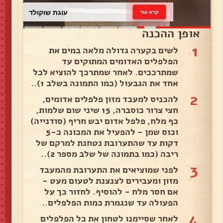
עוגת שוקולד
קרא עוד
אופן ההכנה
1
לשים בקערה גדולה מלאה במים את
הפלפלים האדומים המתוקים עד
שמתרככים. לאחר שמתרכך להוציא לכל
אחד את הגבעול (כמו התמונה בשלב 1)..
2
להכניס למעבד מזון פלפלים אדומים,
חצי צרור כוסברה, 15 שיני שום שלמות,
כף מלח, פלפל אדום יבש חריף (סודנייה)
וכוס שמן - להפעיל את המכונה כ-5
דקות עד שהתערובת נטחנת למרקם של
ריבה (כמו בתמונה של שלב מספר 2)..
3
לפני שמוציאים את התערובת מהמעבד
מזון ומעבירים לצנצנת לטעום מעט -
אם חסר מלח - להוסיף. לחזור כך על
הפעולה עד שנגמרת כמות הפלפלים..
4
לאחר שסיימנו לטחון את כל הפלפלים