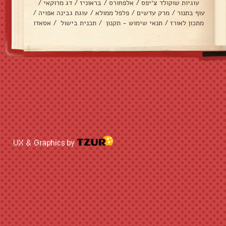
עוגיות שוקולד צ׳יפס
/
אלפחורס
/
בראוניז
/
דג מרוקאי
/
עוף בתנור
/
מרק עדשים
/
פלפל ממולא
/
עוגת גבינה אפויה
/
מתכון לאורז
/
תנאי שימוש - תקנון
/
תכנית בישול
/
אסאדו