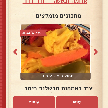
אדומה ובטטה – ורד דרור
מתכונים מומלצים
צפיות
32,535 צפיות
חמוצים משגעים ב...
ג
עוד באמהות מבשלות ביחד
עוגות
עוגיות