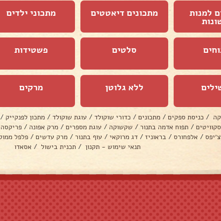
ם למנות
מתכונים דיאטטים
מתכוני ילדים
ונות
וחים
סלטים
פשטידות
ילים
ללא גלוטן
מרקים
קה
/
כניסת ספקים
/
מתכונים
/
כדורי שוקולד
/
עוגת שוקולד
/
מתכון לפנקייק
/
סקוויטים
/
תפוח אדמה בתנור
/
שקשוקה
/
עוגת מספרים
/
מרק אפונה
/
פריקסה
צ׳יפס
/
אלפחורס
/
בראוניז
/
דג מרוקאי
/
עוף בתנור
/
מרק עדשים
/
פלפל ממול
תנאי שימוש - תקנון
/
תכנית בישול
/
אסאדו