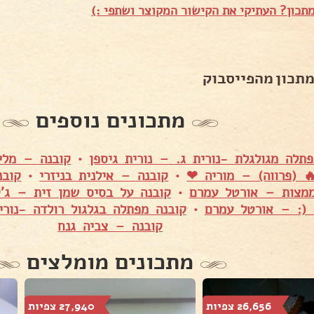
תכון? העתיקי את הקישור המקוצר ושתפי :)
מתכון מהפייסבוק
מתכונים נוספים
תלה מגולגלת -נורית ג. – נורית גיספן
•
קובנה – מלי
 (פרווה) – מוריה ❤
•
קובנה – אילנית בניזרי
•
קובנ
ממצות – אורטל עמרם
•
קובנה על בסיס שמן זית – ג'ק
 (: – אורטל עמרם
•
קובנה מפתלה בגלגול רולדה -נורי
קובנה – צביה גנח
מתכונים מומלצים
26,656 צפיות
27,940 צפיות