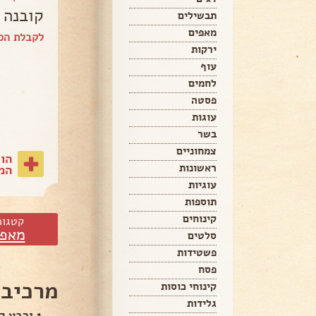
קובנה 
תבשילים
מאפים
לקבלת הס
ירקות
עוף
לחמים
פסטה
עוגות
בשר
צמחוניים
הו
ראשונות
המת
עוגיות
תוספות
קינוחים
קטגור
מאפי
סלטים
פשטידות
פסח
מרכיבי
קינוחי כוסות
גלידות
1 ורבע קילוגרם קמח