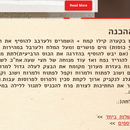
Read More
הכנה
 בקערה קילו קמח + השמרים ולערבב להוסיף את הס
(אם יבש להוסיף בהדרגה את הכוס הרביעית)לתת מנ
להוריד נפח ואז עוד מנוחה של חצי שעה.אח"כ לש
וח בעזרת מערוך מקומח את הבצק לעלה גדול למרו
ם ושוב לפתוח ולמרוח וקפל לפתוח ולמרוח ושוב וקפ
גלג לנקניק ארוך לקחת סכין ולפרוס לפרוסות עבות.ו
.
חה(:.
לות ביחד
>>
ספים
>>