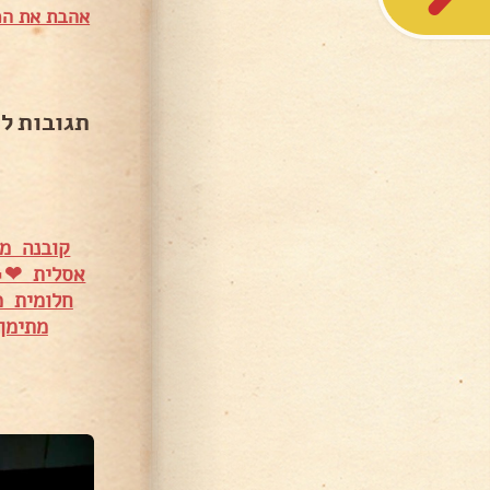
אהבת את המ
תגובות ל
קובנה מפ
אסלית ❤🔥
חלומית 
מתימן
45,98 צפיות
54,917 צפיות