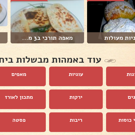
יות מעולות
מאפה תורכי ב3 מ...
עוד באמהות מבשלות ביח
גות
עוגיות
מאפים
ים
ירקות
מתכון לאורז
 כוסות
ריבות
פסטה