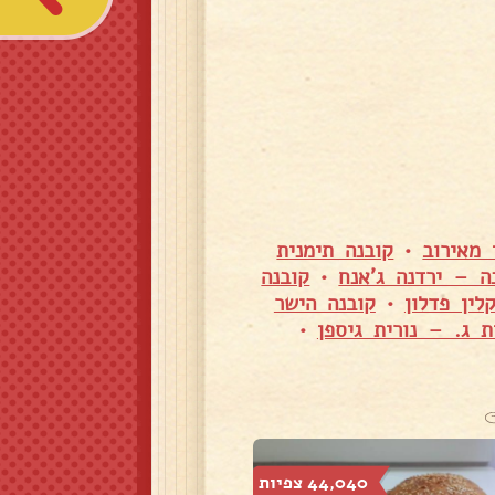
 מאירוב
•
קובנה תימנית
ה – ירדנה ג'אנח
•
קובנה
לין פדלון
•
קובנה הישר
ת ג. – נורית גיספן
•
44,040 צפיות
79,610 צפיות