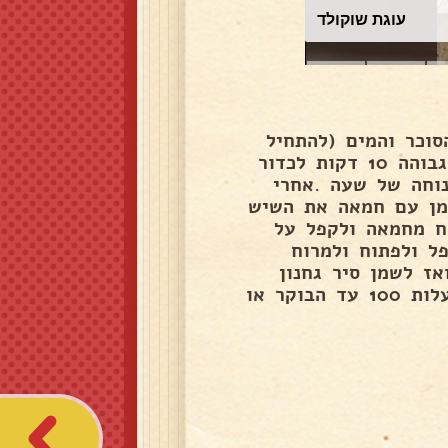
עוגת שוקולד
וכר והמים (להתחיל
עם 3 כוסות) מים פושרים ומעל המלח ולערבל במהירות גבוהה 10 דקות לכדור
וחה של שעה .אחרי
מן עם חמאה את השיש
ח מחמאה ולקפל על
ל ולפתוח ולמרוח
אז לשמן סיר גחנון
ולסדר את החתיכות לצורת פרח להכניס לתנור ללילה במעלות 100 עד הבוקר או