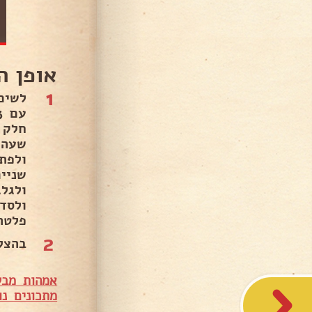
אופן ה
1
לשים
חלק 
שעה 
ולפת
שניי
ולגל
פלטה.
2
בהצל
אמהות מבש
מתכונים נו