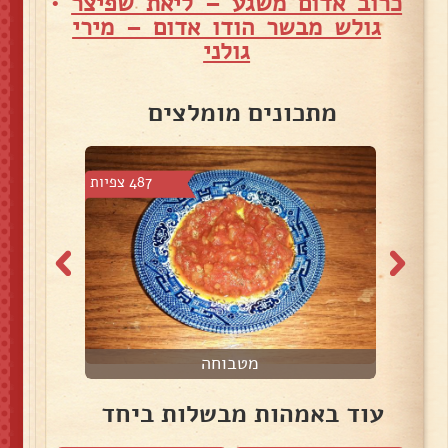
כרוב אדום משגע – ליאת שפיצר
•
גולש מבשר הודו אדום – מירי
גולני
מתכונים מומלצים
צפיות
487 צפיות
מטבוחה
עוד באמהות מבשלות ביחד