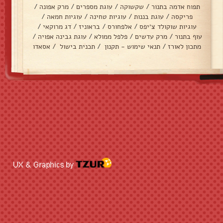
תפוח אדמה בתנור
/
שקשוקה
/
עוגת מספרים
/
מרק אפונה
/
פריקסה
/
עוגת בננות
/
עוגיות טחינה
/
עוגיות חמאה
/
עוגיות שוקולד צ׳יפס
/
אלפחורס
/
בראוניז
/
דג מרוקאי
/
עוף בתנור
/
מרק עדשים
/
פלפל ממולא
/
עוגת גבינה אפויה
/
מתכון לאורז
/
תנאי שימוש - תקנון
/
תכנית בישול
/
אסאדו