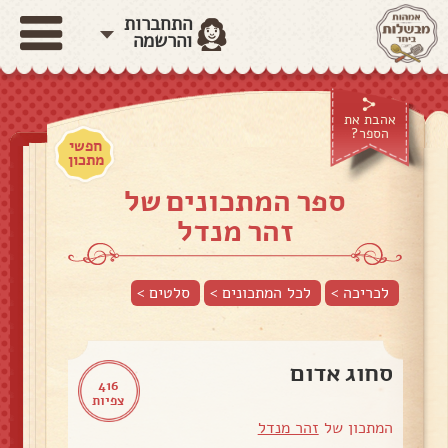
התחברות
והרשמה
אהבת את
הספר?
חפשי
מתכון
ספר המתכונים של
זהר מנדל
לכריכה >
לכל המתכונים >
סלטים
>
סחוג אדום
416
צפיות
המתכון של
זהר מנדל