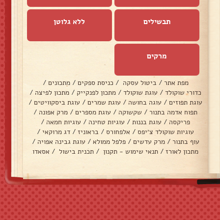
תבשילים
ללא גלוטן
מרקים
מפת אתר
/
ביטול עסקה
/
כניסת ספקים
/
מתכונים
/
כדורי שוקולד
/
עוגת שוקולד
/
מתכון לפנקייק
/
מתכון לפיצה
/
עוגת תפוזים
/
עוגה בחושה
/
עוגת שמרים
/
עוגת ביסקוויטים
/
תפוח אדמה בתנור
/
שקשוקה
/
עוגת מספרים
/
מרק אפונה
/
פריקסה
/
עוגת בננות
/
עוגיות טחינה
/
עוגיות חמאה
/
עוגיות שוקולד צ׳יפס
/
אלפחורס
/
בראוניז
/
דג מרוקאי
/
עוף בתנור
/
מרק עדשים
/
פלפל ממולא
/
עוגת גבינה אפויה
/
מתכון לאורז
/
תנאי שימוש - תקנון
/
תכנית בישול
/
אסאדו