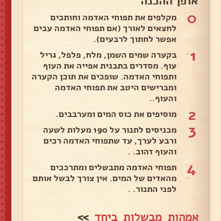
אופן ההכנה
0
מקלפים את תפוחי האדמה וחותכים
לחצאים לאורך (אם תפוחי האדמה עבים
אפשר לחתוך לרבעים).
1
בקערה שמים השמן, מלח, פלפל, גריל
עוף. מסדרים בתבנית אפייה את העוף
ותפוחי האדמה. שופכים את תוכן הקערה
ומברישים היטב את תפוחי האדמה
והעוף..
2
מוסיפים את כוס המים ומערבבים.
3
מכניסים לתנור על 190 מעלות לשעה
ורבע לערך, עד שתפוחי האדמה רכים
והעוף זהוב. .
4
תפוחי האדמה מתבשלים ומתרככים
מהאדים של המים. אין צורך לבשל אותם
לפני התנור. .
אמהות מבשלות ביחד
>>