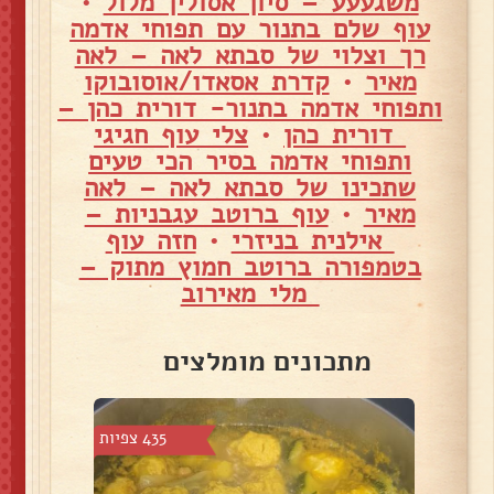
משגעעע – סיון אסולין מלול
•
עוף שלם בתנור עם תפוחי אדמה
רך וצלוי של סבתא לאה – לאה
מאיר
•
קדרת אסאדו/אוסובוקו
ותפוחי אדמה בתנור- דורית כהן –
דורית כהן
•
צלי עוף חגיגי
ותפוחי אדמה בסיר הכי טעים
שתכינו של סבתא לאה – לאה
מאיר
•
עוף ברוטב עגבניות –
אילנית בניזרי
•
חזה עוף
בטמפורה ברוטב חמוץ מתוק –
מלי מאירוב
מתכונים מומלצים
5 צפיות
435 צפיות