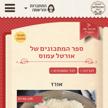
התחברות
והרשמה
אהבת את
הספר?
חפשי
מתכון
ספר המתכונים של
אורטל עמוס
לכריכה >
לכל המתכונים >
אורז
276 צפיות