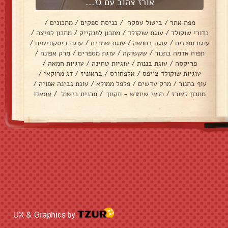
אורז צהוב עם גז...
מפת אתר
/
ביטול עסקה
/
כניסת ספקים
/
מתכונים
/
כדורי שוקולד
/
עוגת שוקולד
/
מתכון לפנקייק
/
מתכון לפיצה
/
עוגת תפוזים
/
עוגה בחושה
/
עוגת שמרים
/
עוגת ביסקוויטים
/
תפוח אדמה בתנור
/
שקשוקה
/
עוגת מספרים
/
מרק אפונה
/
פריקסה
/
עוגת בננות
/
עוגיות טחינה
/
עוגיות חמאה
/
עוגיות שוקולד צ׳יפס
/
אלפחורס
/
בראוניז
/
דג מרוקאי
/
עוף בתנור
/
מרק עדשים
/
פלפל ממולא
/
עוגת גבינה אפויה
/
מתכון לאורז
/
תנאי שימוש - תקנון
/
תכנית בישול
/
אסאדו