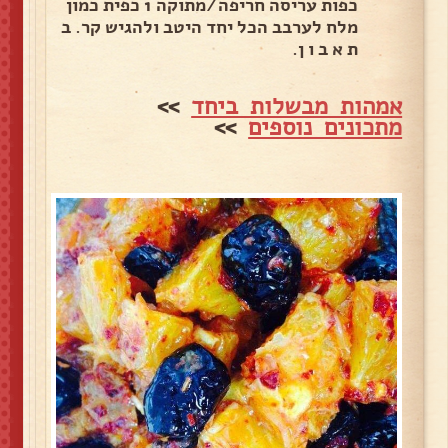
כפות עריסה חריפה/מתוקה 1 כפית כמון
מלח לערבב הכל יחד היטב ולהגיש קר. ב
ת א ב ו ן.
אמהות מבשלות ביחד
>>
מתכונים נוספים
>>