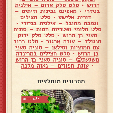
הרוש
•
סלט סלק אדום – אילנית
בניזרי
•
מאפינס גבינות וזיתים –
דורית אלישע
•
סלט חצילים
וגמבה מתובל – אילנית בניזרי
•
סלט חלומי ופטריות חמות – סוניה
סאני בן הרוש
•
סלט סלק ירוק
מנגולד – אורה ארגוב
•
סלט כרוב
עם חמוציות וסילאן – סוניה סאני
בן הרוש
•
סלט חצילים במרינדה
משגעת😍 – סוניה סאני בן הרוש
•
עוגת תפוזים – נאוה מלכה
מתכונים מומלצים
1 צפיות
1,871 צפיות