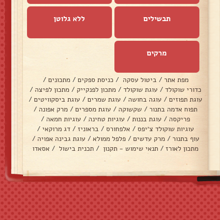
תבשילים
ללא גלוטן
מרקים
מפת אתר
/
ביטול עסקה
/
כניסת ספקים
/
מתכונים
/
כדורי שוקולד
/
עוגת שוקולד
/
מתכון לפנקייק
/
מתכון לפיצה
/
עוגת תפוזים
/
עוגה בחושה
/
עוגת שמרים
/
עוגת ביסקוויטים
/
תפוח אדמה בתנור
/
שקשוקה
/
עוגת מספרים
/
מרק אפונה
/
פריקסה
/
עוגת בננות
/
עוגיות טחינה
/
עוגיות חמאה
/
עוגיות שוקולד צ׳יפס
/
אלפחורס
/
בראוניז
/
דג מרוקאי
/
עוף בתנור
/
מרק עדשים
/
פלפל ממולא
/
עוגת גבינה אפויה
/
מתכון לאורז
/
תנאי שימוש - תקנון
/
תכנית בישול
/
אסאדו