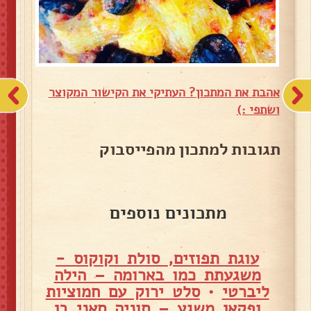
אהבת את המתכון? העתיקי את הקישור המקוצר
ושתפי :)
תגובות למתכון מהפייסבוק
מתכונים נוספים
עוגת תפוזים, סולת וקוקוס -
משגעתת כמו בארומה – הילה
ליברטי
•
סלט ירוק עם חמוציות
ופקאן משגע – סוניה סאני בן