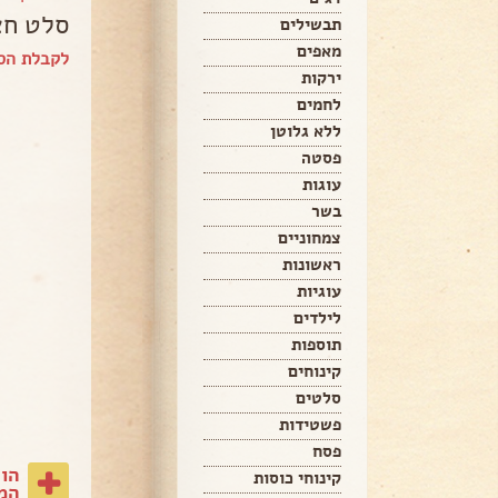
סלט חצ
תבשילים
מאפים
לקבלת הספ
ירקות
לחמים
ללא גלוטן
פסטה
עוגות
בשר
צמחוניים
ראשונות
עוגיות
לילדים
תוספות
קינוחים
סלטים
פשטידות
פסח
הו
קינוחי כוסות
המת