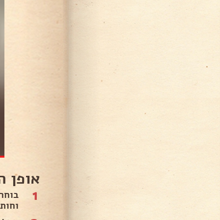
אופן ה
1
בוחר
וחותכ