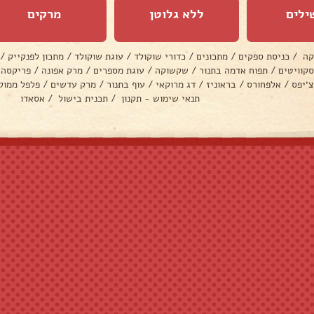
ילים
ללא גלוטן
מרקים
קה
/
כניסת ספקים
/
מתכונים
/
כדורי שוקולד
/
עוגת שוקולד
/
מתכון לפנקייק
/
סקוויטים
/
תפוח אדמה בתנור
/
שקשוקה
/
עוגת מספרים
/
מרק אפונה
/
פריקסה
צ׳יפס
/
אלפחורס
/
בראוניז
/
דג מרוקאי
/
עוף בתנור
/
מרק עדשים
/
פלפל ממול
תנאי שימוש - תקנון
/
תכנית בישול
/
אסאדו