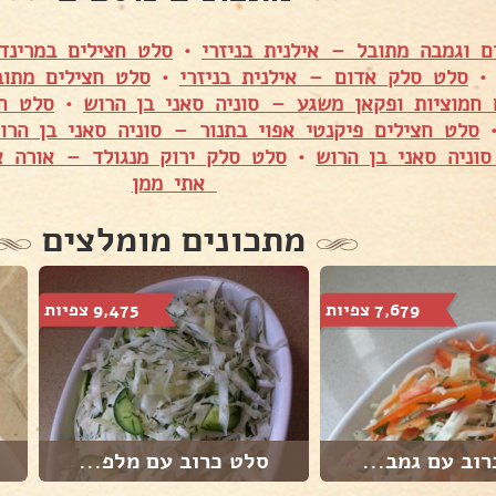
ם וגמבה מתובל – אילנית בניזרי
•
סלט חצילים במרינד
סלט סלק אדום – אילנית בניזרי
•
סלט חצילים מתוב
 חמוציות ופקאן משגע – סוניה סאני בן הרוש
•
סלט חצ
סלט חצילים פיקנטי אפוי בתנור – סוניה סאני בן הרו
וניה סאני בן הרוש
•
סלט סלק ירוק מנגולד – אורה א
אתי ממן
מתכונים מומלצים
7,679 צפיות
9,475 צפיות
וב עם גמב...
סלט כרוב עם מלפ...