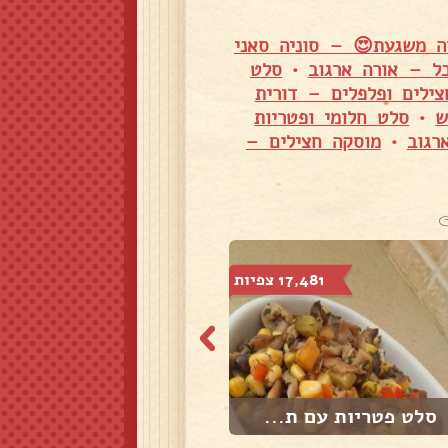
ה משגעת😍 – סוניה סאני
ל – אורה ארגוב
•
סלט
ילים ופלפלים – דורית
ש
•
סלט חלומי ופטריות
רגוב
•
מוסקה חצילים –
17,481 צפיות
8,905 צפיות
סלט פטריות עם ת...
סלט סלק עם בצל