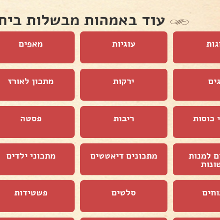
עוד באמהות מבשלות ביח
גות
עוגיות
מאפים
ים
ירקות
מתכון לאורז
 כוסות
ריבות
פסטה
ם למנות
מתכונים דיאטטים
מתכוני ילדים
ונות
וחים
סלטים
פשטידות