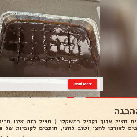
Read More
הכנה
ים חציל ארוך וקליל במשקלו ( חציל כזה אינו מכיל
ים לאורכו לחצי ושוב לחצי, חותכים לקוביות של 2 ס״מ בערך..