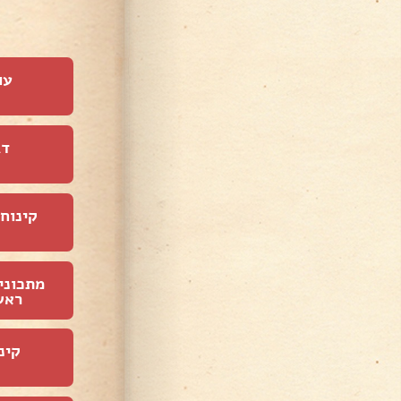
עו
דג
קינוחי
מתכוני
ראש
קינ