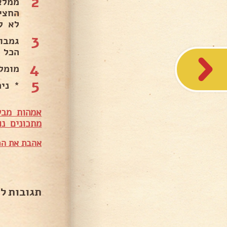
2
ממלא
לא לי
3
גמבו
הכל 
4
מומל
5
* ני
אמהות מבש
מתכונים נו
אהבת את המ
תגובות ל