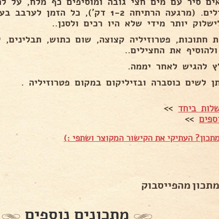
ים סיר עם מים חצי גובה ומוסיפים כף מלח, על ל
החצילים. (מרגעה הרתיחה 1-2 דק׳), כל ה
שלוק יותר מידי שלא היו רכים ולסנן..
ת חתוכות, פטרוזיליה קצוצה, שום כתוש, תבלינים, 
ולהוסיף את החצילים..
ץ להגיש לאחר יממה.
תן לשים כוסברה ובזיליקום במקום פטרוזיליה .
לות ביחד
>>
ספים
>>
תכון? העתיקי את הקישור המקוצר ושתפי :)
מתכון מהפייסבוק
מתכונים נוספים