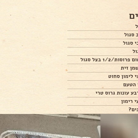
ם
ל
 לימון סחוט
 הטעם
ע עונות גרוס טרי
י רימון
ים?