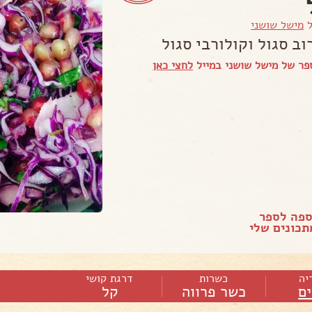
ל
מישל שושני
ב סגול וקולורבי סגול
ר של מישל שושני במייל
לחצי כאן
ספה לספר
כונים שלי
יה
כשרות
דרגת קושי
ם
כשר פרווה
קל