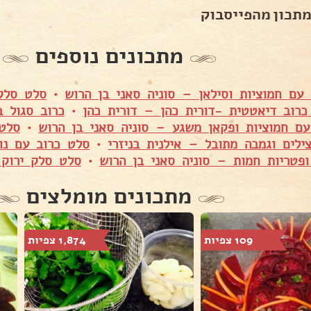
מתכון מהפייסבוק
מתכונים נוספים
עם חמוציות וסילאן – סוניה סאני בן הרוש
•
סלט סלק 
רוב דיאטטית -דורית כהן – דורית כהן
•
כרוב סגול ב
עם חמוציות ופקאן משגע – סוניה סאני בן הרוש
•
סלט
ילים וגמבה מתובל – אילנית בניזרי
•
סלט כרוב עם נו
ופטריות חמות – סוניה סאני בן הרוש
•
סלט סלק ירוק 
מתכונים מומלצים
109 צפיות
1,874 צפיות