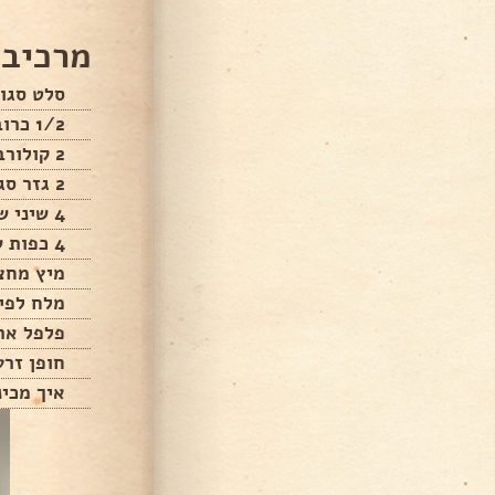
מרכיבי
סלט סגו
1/2 כרוב סגול
2 קולורבי סגול
2 גזר סגול
4 שיני שום פרוסות/1/2 בצל סגול
4 כפות שמן זית
מיץ מחצי
מלח לפי
פלפל ארב
חופן זרע
איך מכינ