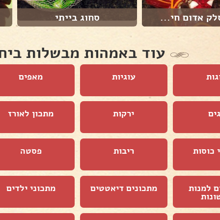
ק אדום חי...
סחוג בייתי
עוד באמהות מבשלות ביח
גות
עוגיות
מאפים
ים
ירקות
מתכון לאורז
 כוסות
ריבות
פסטה
ם למנות
מתכונים דיאטטים
מתכוני ילדים
ונות