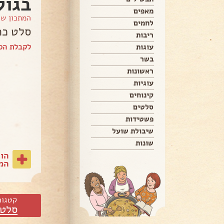
בגול
מאפים
המתכון ש
לחמים
סלט כרו
ריבות
לקבלת הספ
עוגות
בשר
ראשונות
עוגיות
קינוחים
סלטים
פשטידות
שיבולת שועל
שונות
הו
המת
קטגור
סלטי