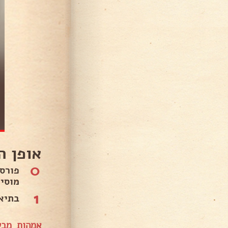
אופן ה
0
פורס
מוסי
1
בתיאב
אמהות מבש