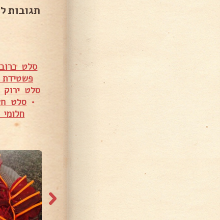
תגובות ל
סלט כרוב 
פשטידת כ
סלט ירוק 
•
סלט חצ
חלומי 
207 צפיות
138 צפיות