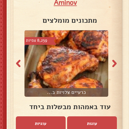
Aminov
מתכונים מומלצים
 צפיות
8,259 צפיות
כרעיים צלויות ב...
עוד באמהות מבשלות ביחד
עוגות
עוגיות