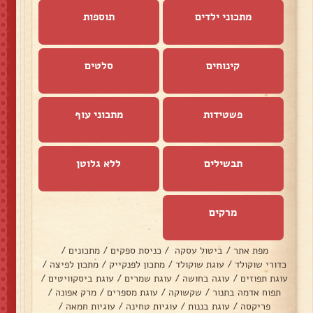
מתכוני ילדים
תוספות
קינוחים
סלטים
פשטידות
מתכוני עוף
תבשילים
ללא גלוטן
מרקים
מפת אתר
/
ביטול עסקה
/
כניסת ספקים
/
מתכונים
/
כדורי שוקולד
/
עוגת שוקולד
/
מתכון לפנקייק
/
מתכון לפיצה
/
עוגת תפוזים
/
עוגה בחושה
/
עוגת שמרים
/
עוגת ביסקוויטים
/
תפוח אדמה בתנור
/
שקשוקה
/
עוגת מספרים
/
מרק אפונה
/
פריקסה
/
עוגת בננות
/
עוגיות טחינה
/
עוגיות חמאה
/