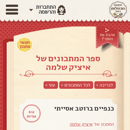
התחברות
והרשמה
אהבת את
הספר?
חפשי
מתכון
ספר המתכונים של
איציק שלמה
לכריכה >
לכל המתכונים >
עוף
>
כנפיים ברוטב אסייתי
612
צפיות
המתכון של
איציק שלמה