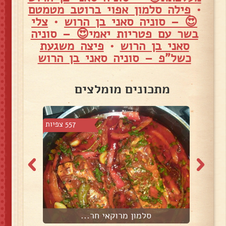
•
פילה סלמון אפוי ברוטב מטמטם
😍 – סוניה סאני בן הרוש
•
צלי
בשר עם פטריות יאמי😍 – סוניה
סאני בן הרוש
•
פיצה משגעת
כשל"פ – סוניה סאני בן הרוש
מתכונים מומלצים
5 צפיות
557 צפיות
סלמון מרוקאי חר...