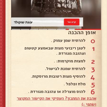
עוגת שוקולד
קרא עוד
אופן ההכנה
0
להרתיח שמן עמוק .
1
לטגן ריבועי מצות שבאמצע קטשופ
וצהובה מגורדת .
2
למצות מוקרמות: .
3
להרתיח שמנת לבישול.
4
להוסיף מצות רטובות מרוסקות.
5
מלח ופלפל .
6
להוס מוצרלה או צהובה מגורדת .
אהבת את המתכון? העתיקי את הקישור המקוצר
ושתפי :)