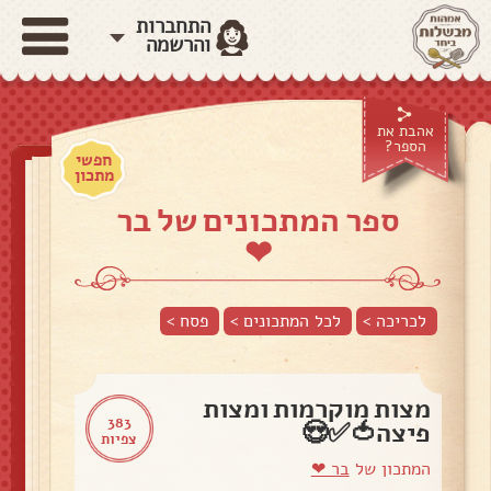
התחברות
והרשמה
אהבת את
הספר?
חפשי
מתכון
ספר המתכונים של בר
❤
לכריכה >
לכל המתכונים >
פסח
>
מצות מוקרמות ומצות
383
פיצה🍅✅😍
צפיות
המתכון של
בר ❤