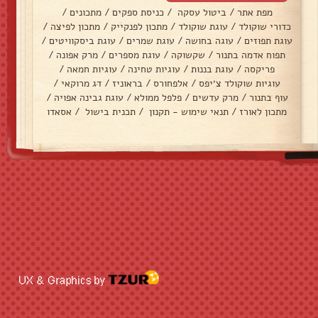
מפת אתר
/
ביטול עסקה
/
כניסת ספקים
/
מתכונים
/
כדורי שוקולד
/
עוגת שוקולד
/
מתכון לפנקייק
/
מתכון לפיצה
/
עוגת תפוזים
/
עוגה בחושה
/
עוגת שמרים
/
עוגת ביסקוויטים
/
תפוח אדמה בתנור
/
שקשוקה
/
עוגת מספרים
/
מרק אפונה
/
פריקסה
/
עוגת בננות
/
עוגיות טחינה
/
עוגיות חמאה
/
עוגיות שוקולד צ׳יפס
/
אלפחורס
/
בראוניז
/
דג מרוקאי
/
עוף בתנור
/
מרק עדשים
/
פלפל ממולא
/
עוגת גבינה אפויה
/
מתכון לאורז
/
תנאי שימוש - תקנון
/
תכנית בישול
/
אסאדו