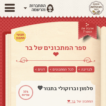
התחברות
והרשמה
אהבת את
הספר?
חפשי
מתכון
ספר המתכונים של בר
❤
לכריכה >
לכל המתכונים >
דגים
>
סלמון וברוקולי בתנור💚
374
צפיות
המתכון של
בר ❤