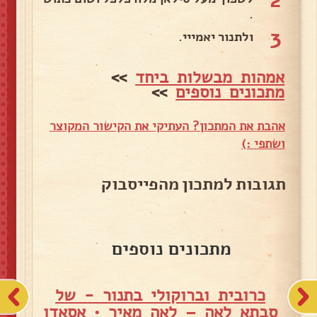
.
3
ולתנור יאמייי.
אמהות מבשלות ביחד
>>
מתכונים נוספים
>>
אהבת את המתכון? העתיקי את הקישור המקוצר
ושתפי :)
תגובות למתכון מהפייסבוק
מתכונים נוספים
כרובית וברוקולי בתנור - של
סבתא לאה – לאה מאיר
•
אסאדו