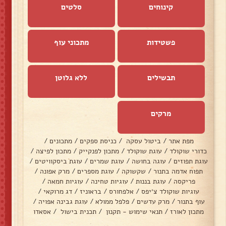
קינוחים
סלטים
פשטידות
מתכוני עוף
תבשילים
ללא גלוטן
מרקים
מפת אתר
/
ביטול עסקה
/
כניסת ספקים
/
מתכונים
/
כדורי שוקולד
/
עוגת שוקולד
/
מתכון לפנקייק
/
מתכון לפיצה
/
עוגת תפוזים
/
עוגה בחושה
/
עוגת שמרים
/
עוגת ביסקוויטים
/
תפוח אדמה בתנור
/
שקשוקה
/
עוגת מספרים
/
מרק אפונה
/
פריקסה
/
עוגת בננות
/
עוגיות טחינה
/
עוגיות חמאה
/
עוגיות שוקולד צ׳יפס
/
אלפחורס
/
בראוניז
/
דג מרוקאי
/
עוף בתנור
/
מרק עדשים
/
פלפל ממולא
/
עוגת גבינה אפויה
/
מתכון לאורז
/
תנאי שימוש - תקנון
/
תכנית בישול
/
אסאדו