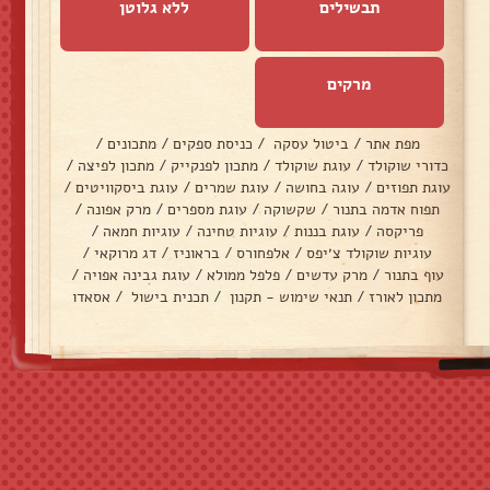
תבשילים
ללא גלוטן
מרקים
מפת אתר
/
ביטול עסקה
/
כניסת ספקים
/
מתכונים
/
כדורי שוקולד
/
עוגת שוקולד
/
מתכון לפנקייק
/
מתכון לפיצה
/
עוגת תפוזים
/
עוגה בחושה
/
עוגת שמרים
/
עוגת ביסקוויטים
/
תפוח אדמה בתנור
/
שקשוקה
/
עוגת מספרים
/
מרק אפונה
/
פריקסה
/
עוגת בננות
/
עוגיות טחינה
/
עוגיות חמאה
/
עוגיות שוקולד צ׳יפס
/
אלפחורס
/
בראוניז
/
דג מרוקאי
/
עוף בתנור
/
מרק עדשים
/
פלפל ממולא
/
עוגת גבינה אפויה
/
מתכון לאורז
/
תנאי שימוש - תקנון
/
תכנית בישול
/
אסאדו