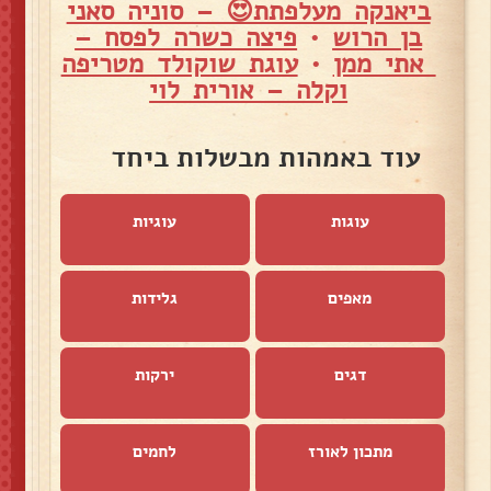
ביאנקה מעלפתת😍 – סוניה סאני
בן הרוש
•
פיצה כשרה לפסח –
אתי ממן
•
עוגת שוקולד מטריפה
וקלה – אורית לוי
עוד באמהות מבשלות ביחד
עוגות
עוגיות
מאפים
גלידות
דגים
ירקות
מתכון לאורז
לחמים