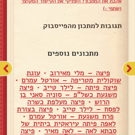
אהבת את המתכון? העתיקי את הקישור המקוצר
ושתפי :)
תגובות למתכון מהפייסבוק
מתכונים נוספים
פיצה – מלי מאירוב
•
עוגת
שוקולית מטריפה – אורטל עמרם
•
פיצה פיתה – לילך טייב
•
פיצה
משגעת כשל"פ – סוניה סאני בן
הרוש
•
פיצה מעלפת כשרה
לפסח – לילך טייב
•
פיצה בצורת
פרח משגעת – אורטל עמרם
•
לאפה פיתה עיראקית ביתית של
סבתא לאה – לאה מאיר
•
פיצה