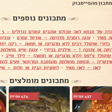
מתכון מהפייסבוק
מתכונים נוספים
עוף
ה מאיר
•
עוגה רומנית מדהימה – אורטל עמרם
•
עוגיו
כדורי שוקולד רכים ללא מרגרינה או חמאה – רינה יחז
וקה או צהובה ! – אילנית בניזרי
•
עוגת שיש מושלמת 
 שוקולד צ'יפס (ללא מרגרינה או חמאה) – לילך טייב
•
לאה – לאה מאיר
•
לחמניות הבית או חלות – אילנ
מתכונים מומלצים
437 צפיות
474 צפיות