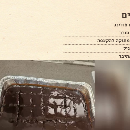
ם
פודינג
סוכר
יל
תיבר