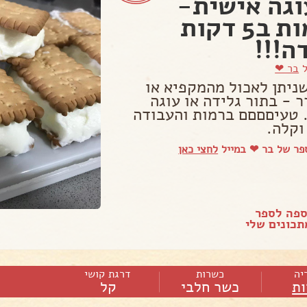
וגה אישית-
שלמות ב5 דקות
ה!!!
ל
בר ❤
שניתן לאכול מהמקפיא או
 - בתור גלידה או עוגה
 טעיםםםם ברמות והעבודה
וקלה.
פר של בר ❤ במייל
לחצי כאן
ספה לספר
כונים שלי
יה
כשרות
דרגת קושי
ות
כשר חלבי
קל