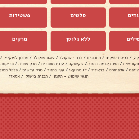
וחים
סלטים
פשטידות
ילים
ללא גלוטן
מרקים
קה
/
כניסת ספקים
/
מתכונים
/
כדורי שוקולד
/
עוגת שוקולד
/
מתכון לפנקייק
/
סקוויטים
/
תפוח אדמה בתנור
/
שקשוקה
/
עוגת מספרים
/
מרק אפונה
/
פריקסה
צ׳יפס
/
אלפחורס
/
בראוניז
/
דג מרוקאי
/
עוף בתנור
/
מרק עדשים
/
פלפל ממול
תנאי שימוש - תקנון
/
תכנית בישול
/
אסאדו