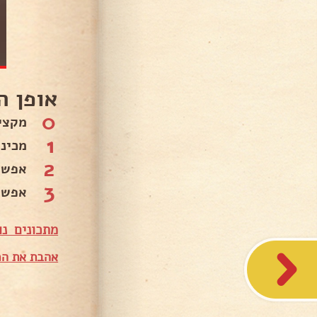
אופן ה
0
מקצי
1
מכינ
2
אפשר
3
אפשר
מתכונים נו
אהבת את המ