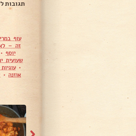
תגובות ל
זה – לא
יוסף
•
שעועית יר
•
עוגיות
אוזנה
•
439 צפיות
673 צפיות