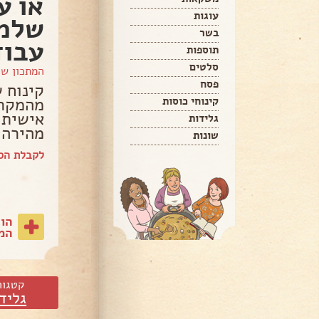
או ע
עוגות
בשר
עבוד
תוספות
סלטים
המתכון ש
פסח
קינוח 
מהמקרר
קינוחי כוסות
אישית.
גלידות
מהירה 
שונות
לקבלת הס
הו
המת
קטגור
גליד