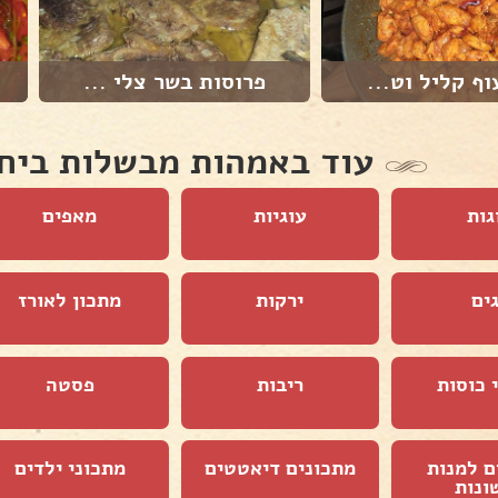
וף קליל וט...
פרוסות בשר צלי ...
עוד באמהות מבשלות ביח
גות
עוגיות
מאפים
ים
ירקות
מתכון לאורז
 כוסות
ריבות
פסטה
ם למנות
מתכונים דיאטטים
מתכוני ילדים
ונות