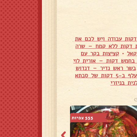
 במרינדה של סבתא לאה שכולם אוהבים קטנים וגדולים - 5 דקות עבודה ויש לכם את
ת דקות ללא קמח – שרה
קאל
•
קציצות בקר עם
בחמש דקות – אורית לוי
בשר ראש נדיר – דנדוש
אינטריה - תוספת מושלמת מהמטבח המרוקאי טעים להתעלף ב-5 דקות של סבתא
ית בניזרי
555 צפיות
439 צפיות