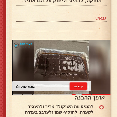
מתוקה, להמיס וליצוק על הבראוניז.
גנאש
עוגת שוקולד
קרא עוד
אופן ההכנה
0
להמיס את השוקולד מריר ולהעביר
לקערה. להוסיף שמן ולערבב בעזרת