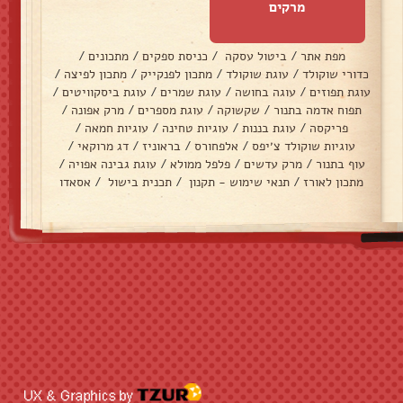
מרקים
מפת אתר
/
ביטול עסקה
/
כניסת ספקים
/
מתכונים
/
כדורי שוקולד
/
עוגת שוקולד
/
מתכון לפנקייק
/
מתכון לפיצה
/
עוגת תפוזים
/
עוגה בחושה
/
עוגת שמרים
/
עוגת ביסקוויטים
/
תפוח אדמה בתנור
/
שקשוקה
/
עוגת מספרים
/
מרק אפונה
/
פריקסה
/
עוגת בננות
/
עוגיות טחינה
/
עוגיות חמאה
/
עוגיות שוקולד צ׳יפס
/
אלפחורס
/
בראוניז
/
דג מרוקאי
/
עוף בתנור
/
מרק עדשים
/
פלפל ממולא
/
עוגת גבינה אפויה
/
מתכון לאורז
/
תנאי שימוש - תקנון
/
תכנית בישול
/
אסאדו