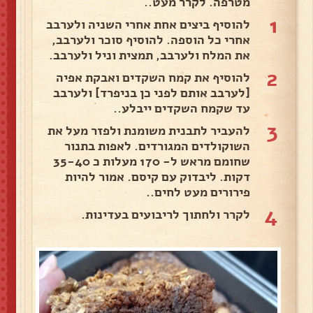
מטרפה. לקרר מעט..
1
להוסיף ביצים אחת אחרי השניה ולערבב
אחרי כל הוספה. להוסיף סוכר ולערבב,
את המלח ולערבב, תמצית וניל ולערבב.
2
להוסיף את קמח השקדים ואבקת אפיה
[לערבב אותם לפני כן בניפרד] ולערבב
עד שקמח השקדים ייבלע..
3
להעביר לתבנית משומנת ולפזר מעל את
השוקולדים המגורדים. לאפות בתנור
שחומם מראש ל- 170 מעלות כ 35-40
דקות. ליבדוק עם קיסם. אמור להיות
פירורים מעט לחים..
4
לקרר ולחתוך לריבועים בעדינות.