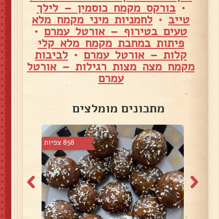
•
בורקס מקמח כוסמין – לילך
טייב
•
לחמניות מיני מקמח מלא
טעים בטירוף – אורטל עמרם
•
פיתות במחבת מקמח מלא קלי
קלות – אורטל עמרם
•
לביבות
מקמח מצה מצות רגילות – אורטל
עמרם
מתכונים מומלצים
7 צפיות
858 צפיות