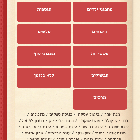
מתכוני ילדים
תוספות
קינוחים
סלטים
פשטידות
מתכוני עוף
תבשילים
ללא גלוטן
מרקים
מפת אתר
/
ביטול עסקה
/
כניסת ספקים
/
מתכונים
/
כדורי שוקולד
/
עוגת שוקולד
/
מתכון לפנקייק
/
מתכון לפיצה
/
עוגת תפוזים
/
עוגה בחושה
/
עוגת שמרים
/
עוגת ביסקוויטים
/
תפוח אדמה בתנור
/
שקשוקה
/
עוגת מספרים
/
מרק אפונה
/
פריקסה
/
עוגת בננות
/
עוגיות טחינה
/
עוגיות חמאה
/