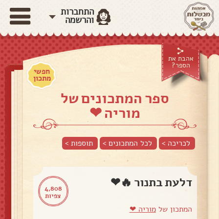
התחברות
והרשמה
אהבת את
הספר?
חפשי
מתכון
ספר המתכונים של
מוריה ❤
לכריכה >
לכל המתכונים >
תוספות
>
דלעת בתנור 🔥❤
4,808
צפיות
המתכון של
מוריה ❤