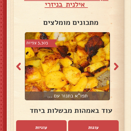
אילנית בניזרי
מתכונים מומלצים
צפיות
3,303 צפיות
תפו"א בתנור עם ...
ת
עוד באמהות מבשלות ביחד
עוגות
עוגיות