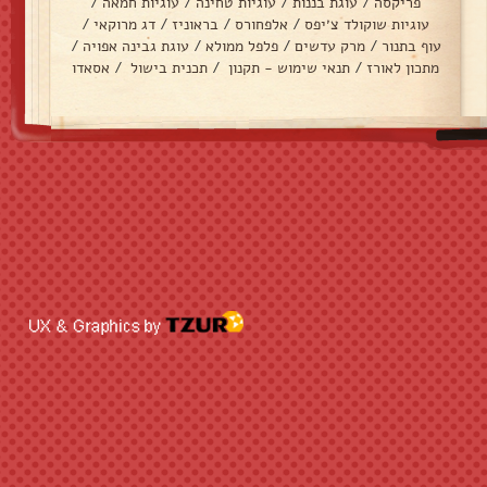
פריקסה
/
עוגת בננות
/
עוגיות טחינה
/
עוגיות חמאה
/
עוגיות שוקולד צ׳יפס
/
אלפחורס
/
בראוניז
/
דג מרוקאי
/
עוף בתנור
/
מרק עדשים
/
פלפל ממולא
/
עוגת גבינה אפויה
/
מתכון לאורז
/
תנאי שימוש - תקנון
/
תכנית בישול
/
אסאדו