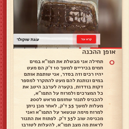
עוגת שוקולד
קרא עוד
אופן ההכנה
0
תחילה אני מבשלת את תפו"א במים
חמים בכיריים למשך 10 ד'ק הם מעט
יהיו רכים וזה בסדר, אני שותפת אותם
במים ונותנת להם מעט להתקרר למספר
דקות בודדות, בקערה לערבב היטב את
כל המצרכים ולמרוח על התפו"א,
להכניס לתנור שחומם מראש ל200
מעלות למשך 35 ד'ק, לאחר מכן ניתן
למרוח מימה שנשאר על התפו"א ואני
מכניסה שוב ל35 ד'ק. לפתוח את התנור
לראות מה מצב תפו"א, להעלות לטורבו