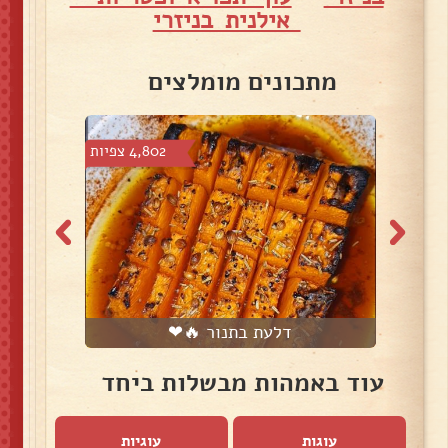
אילנית בניזרי
מתכונים מומלצים
צפיות
4,802 צפיות
דלעת בתנור 🔥❤
עוד באמהות מבשלות ביחד
עוגות
עוגיות