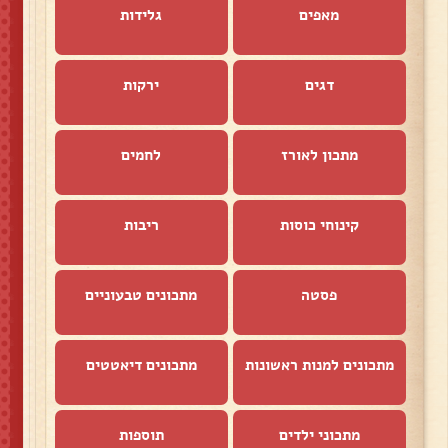
מאפים
גלידות
דגים
ירקות
מתכון לאורז
לחמים
קינוחי כוסות
ריבות
פסטה
מתכונים טבעוניים
מתכונים למנות ראשונות
מתכונים דיאטטים
מתכוני ילדים
תוספות