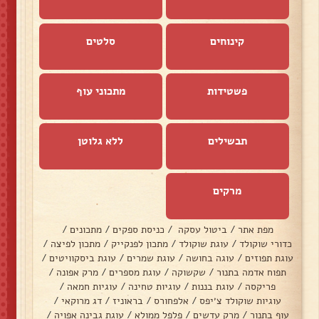
קינוחים
סלטים
פשטידות
מתכוני עוף
תבשילים
ללא גלוטן
מרקים
מפת אתר
/
ביטול עסקה
/
כניסת ספקים
/
מתכונים
/
כדורי שוקולד
/
עוגת שוקולד
/
מתכון לפנקייק
/
מתכון לפיצה
/
עוגת תפוזים
/
עוגה בחושה
/
עוגת שמרים
/
עוגת ביסקוויטים
/
תפוח אדמה בתנור
/
שקשוקה
/
עוגת מספרים
/
מרק אפונה
/
פריקסה
/
עוגת בננות
/
עוגיות טחינה
/
עוגיות חמאה
/
עוגיות שוקולד צ׳יפס
/
אלפחורס
/
בראוניז
/
דג מרוקאי
/
עוף בתנור
/
מרק עדשים
/
פלפל ממולא
/
עוגת גבינה אפויה
/