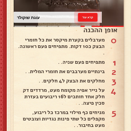
עוגת שוקולד
קרא עוד
אופן ההכנה
0
מערבלים בקערת מיקסר את כל חומרי
הבצק כ10 דקות. מתפיחים פעם ראשונה.
.
1
מתפיחים פעם שניה. .
2
בינתיים מערבבים את חומרי המלית. .
3
מחלקים את הבצק ל4 חלקים. .
4
על נייר אפיה מקומח מעט, מרדדים דק
חלק אחד חותכים ל16 ריבועים בעזרת
סכין פיצה. .
5
מניחים כף מילוי במרכז כל ריבוע,
מקפלים כל שתי פינות נגדיות וצובטים
מעט בחיבור. .