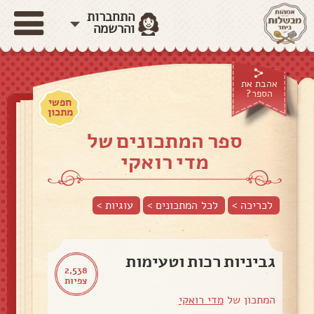
התחברות
והרשמה
אהבת את
הספר?
חפשי
מתכון
ספר המתכונים של
מדי רואקי
לכריכה >
לכל המתכונים >
עוגיות
>
גביניות רכות וטעימות
2,538
צפיות
המתכון של
מדי רואקי