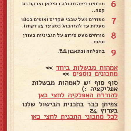
6
מורחים ביצה מהולה בסילאן ואבקת נס
קפה..
7
מפזרים מעל שבבי שקדים ואופים ב180
מעלות עד להזהבה( כ20 עד 25 דקות).
8
מורחים מעט סירופ על הגביניות בעודן
חמות. .
9
בהצלחה ובתאבון🙏❣️.
אמהות מבשלות ביחד
>>
מתכונים נוספים
>>
סוף סוף יש לאמהות מבשלות
אפליקציה :)
להורדת האפלקיה לחצי כאן
צפיתן כבר בתכנית הבישול שלנו
בערוץ 24
לכל מתכוני התכנית לחצי כאן