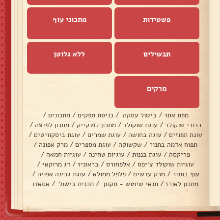
פשטידות
מתכוני עוף
תבשילים
ללא גלוטן
מרקים
מפת אתר
/
ביטול עסקה
/
כניסת ספקים
/
מתכונים
/
כדורי שוקולד
/
עוגת שוקולד
/
מתכון לפנקייק
/
מתכון לפיצה
/
עוגת תפוזים
/
עוגה בחושה
/
עוגת שמרים
/
עוגת ביסקוויטים
/
תפוח אדמה בתנור
/
שקשוקה
/
עוגת מספרים
/
מרק אפונה
/
פריקסה
/
עוגת בננות
/
עוגיות טחינה
/
עוגיות חמאה
/
עוגיות שוקולד צ׳יפס
/
אלפחורס
/
בראוניז
/
דג מרוקאי
/
עוף בתנור
/
מרק עדשים
/
פלפל ממולא
/
עוגת גבינה אפויה
/
מתכון לאורז
/
תנאי שימוש - תקנון
/
תכנית בישול
/
אסאדו