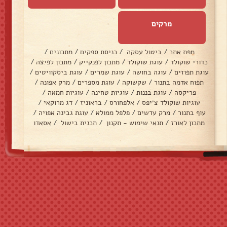
מרקים
מפת אתר
/
ביטול עסקה
/
כניסת ספקים
/
מתכונים
/
כדורי שוקולד
/
עוגת שוקולד
/
מתכון לפנקייק
/
מתכון לפיצה
/
עוגת תפוזים
/
עוגה בחושה
/
עוגת שמרים
/
עוגת ביסקוויטים
/
תפוח אדמה בתנור
/
שקשוקה
/
עוגת מספרים
/
מרק אפונה
/
פריקסה
/
עוגת בננות
/
עוגיות טחינה
/
עוגיות חמאה
/
עוגיות שוקולד צ׳יפס
/
אלפחורס
/
בראוניז
/
דג מרוקאי
/
עוף בתנור
/
מרק עדשים
/
פלפל ממולא
/
עוגת גבינה אפויה
/
מתכון לאורז
/
תנאי שימוש - תקנון
/
תכנית בישול
/
אסאדו