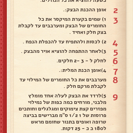
2
אופן ההכנת הבצק:.
3
1) שמים בקערת המיקסר את כל
החומרים של הבצק ומערבבים עד לקבלת
בצק חלק ואחיד .
4
2) לכסות ולהתפיח עד להכפלת הנפח .
5
3)לאחר ההתפחה להוציא אויר מהבצק .
6
לחלק ל - 3 -2 חלקים.
7
4)אופן הכנת המלית:.
8
מערבבים את כל החומרים של המילוי עד
לקבלת מרקם חלק .
9
5)לרדד את הבצק לעלה אחד מומלץ
מלבני, מורחים כמה כפות של נמילוי
מפזרים קצת צימוקים ומגלגלים וחותכים
פרוסות של 1 1/2 ס"מ מברישים בביצה
טרופה ואופים בתנור שחומם מראש
ל180 כ כ - 25 דקות.