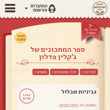
התחברות
והרשמה
אהבת את
הספר?
חפשי
מתכון
ספר המתכונים של
ג'קלין פדלון
לכריכה >
לכל המתכונים >
מאפים
>
גביניות שבלול
1,247
צפיות
המתכון של
ג'קלין פדלון