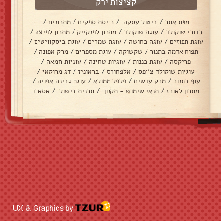
קציצות ירק
מפת אתר
/
ביטול עסקה
/
כניסת ספקים
/
מתכונים
/
כדורי שוקולד
/
עוגת שוקולד
/
מתכון לפנקייק
/
מתכון לפיצה
/
עוגת תפוזים
/
עוגה בחושה
/
עוגת שמרים
/
עוגת ביסקוויטים
/
תפוח אדמה בתנור
/
שקשוקה
/
עוגת מספרים
/
מרק אפונה
/
פריקסה
/
עוגת בננות
/
עוגיות טחינה
/
עוגיות חמאה
/
עוגיות שוקולד צ׳יפס
/
אלפחורס
/
בראוניז
/
דג מרוקאי
/
עוף בתנור
/
מרק עדשים
/
פלפל ממולא
/
עוגת גבינה אפויה
/
מתכון לאורז
/
תנאי שימוש - תקנון
/
תכנית בישול
/
אסאדו