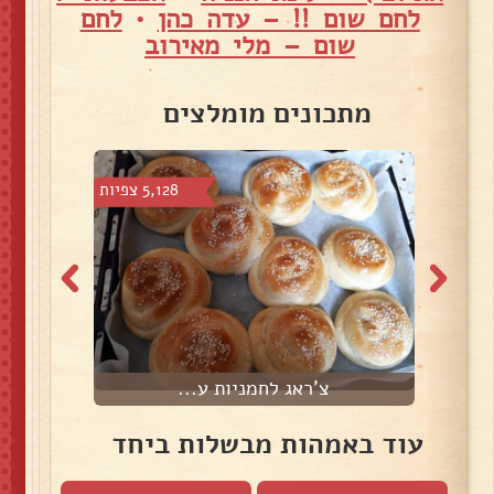
לחם שום !! – עדה כהן
•
לחם
שום – מלי מאירוב
מתכונים מומלצים
צפיות
5,128 צפיות
צ'ראג לחמניות ע...
עוד באמהות מבשלות ביחד