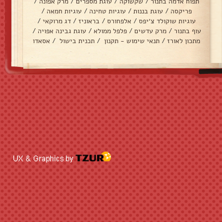
תפוח אדמה בתנור
/
שקשוקה
/
עוגת מספרים
/
מרק אפונה
/
פריקסה
/
עוגת בננות
/
עוגיות טחינה
/
עוגיות חמאה
/
עוגיות שוקולד צ׳יפס
/
אלפחורס
/
בראוניז
/
דג מרוקאי
/
עוף בתנור
/
מרק עדשים
/
פלפל ממולא
/
עוגת גבינה אפויה
/
מתכון לאורז
/
תנאי שימוש - תקנון
/
תכנית בישול
/
אסאדו