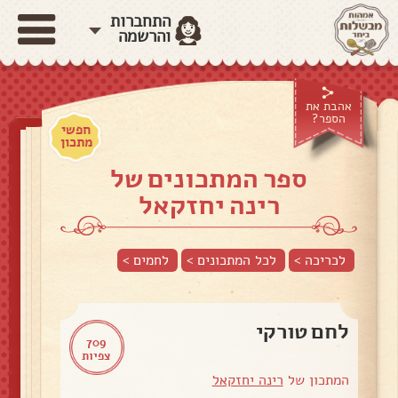
התחברות
והרשמה
אהבת את
הספר?
חפשי
מתכון
ספר המתכונים של
רינה יחזקאל
לכריכה >
לכל המתכונים >
לחמים
>
לחם טורקי
709
צפיות
המתכון של
רינה יחזקאל