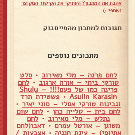
אהבת את המתכון? העתיקי את הקישור המקוצר
ושתפי :)
תגובות למתכון מהפייסבוק
מתכונים נוספים
לחם פרנה – מלי מאירוב
•
סלט
טורקי ביתי – אורה ארגוב
•
לחם
פרינה כמו של פעם!!!! – Shuly
Asulin Karasin
•
פשטידת תרד
וגבינות טורקי אסלי – סוני יאיר
•
לחם בית – טלייה כהן
•
לחם שום
נתלש – מלי מאירוב
•
לחם
מטוגן – אורטל עמרם
•
דאבו(לחם
אתיופי) – עינת חנניה
•
אצבעות /