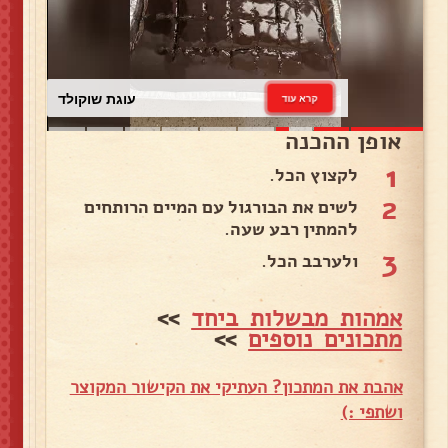
עוגת שוקולד
קרא עוד
אופן ההכנה
1
לקצוץ הכל.
2
לשים את הבורגול עם המיים הרותחים
להמתין רבע שעה.
3
ולערבב הכל.
אמהות מבשלות ביחד
>>
מתכונים נוספים
>>
אהבת את המתכון? העתיקי את הקישור המקוצר
ושתפי :)