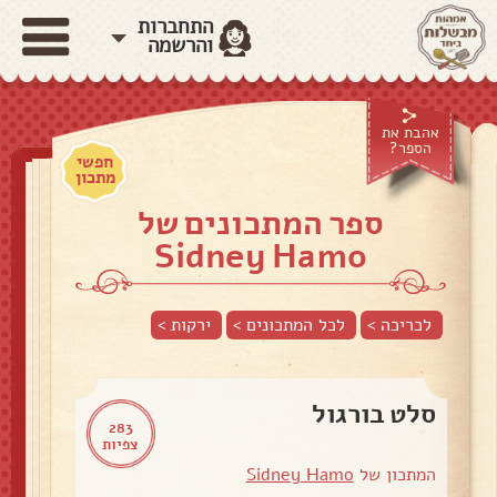
התחברות
והרשמה
אהבת את
הספר?
חפשי
מתכון
ספר המתכונים של
Sidney Hamo
לכריכה >
לכל המתכונים >
ירקות
>
סלט בורגול
283
צפיות
המתכון של
Sidney Hamo