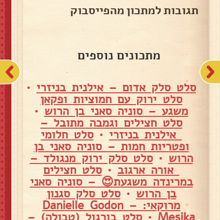
תגובות למתכון מהפייסבוק
מתכונים נוספים
סלט סלק אדום – אילנית בניזרי
•
סלט ירוק עם חמוציות ופקאן
משגע – סוניה סאני בן הרוש
•
סלט חצילים וגמבה מתובל –
אילנית בניזרי
•
סלט חלומי
ופטריות חמות – סוניה סאני בן
הרוש
•
סלט סלק ירוק מנגולד –
אורה ארגוב
•
סלט חצילים
במרינדה משגעת😍 – סוניה סאני
בן הרוש
•
סלט סלק סגנון
מרוקאי: – Danielle Godon
Mesika
•
סלט בורגול (טבולה) –