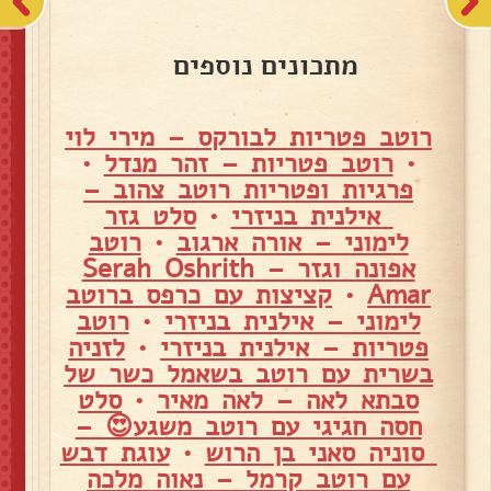
מתכונים נוספים
רוטב פטריות לבורקס – מירי לוי
•
רוטב פטריות – זהר מנדל
•
פרגיות ופטריות רוטב צהוב –
אילנית בניזרי
•
סלט גזר
לימוני – אורה ארגוב
•
רוטב
אפונה וגזר – Serah Oshrith
Amar
•
קציצות עם כרפס ברוטב
לימוני – אילנית בניזרי
•
רוטב
פטריות – אילנית בניזרי
•
לזניה
בשרית עם רוטב בשאמל כשר של
סבתא לאה – לאה מאיר
•
סלט
חסה חגיגי עם רוטב משגע😍 –
סוניה סאני בן הרוש
•
עוגת דבש
עם רוטב קרמל – נאוה מלכה