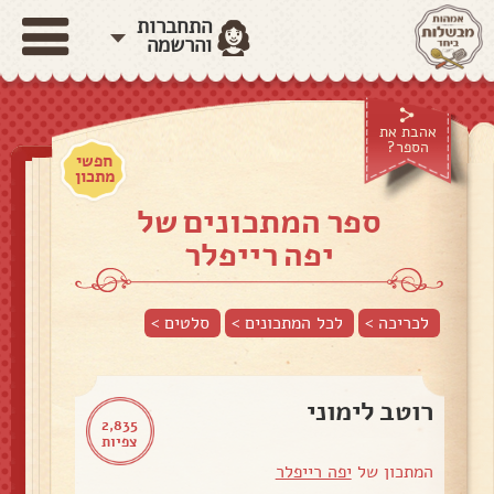
התחברות
והרשמה
אהבת את
הספר?
חפשי
מתכון
ספר המתכונים של
יפה רייפלר
לכריכה >
לכל המתכונים >
סלטים
>
רוטב לימוני
2,835
צפיות
המתכון של
יפה רייפלר