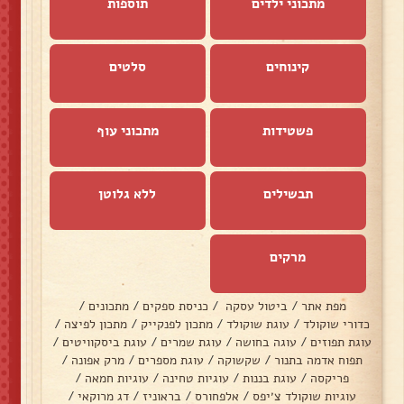
מתכוני ילדים
תוספות
קינוחים
סלטים
פשטידות
מתכוני עוף
תבשילים
ללא גלוטן
מרקים
מפת אתר
/
ביטול עסקה
/
כניסת ספקים
/
מתכונים
/
כדורי שוקולד
/
עוגת שוקולד
/
מתכון לפנקייק
/
מתכון לפיצה
/
עוגת תפוזים
/
עוגה בחושה
/
עוגת שמרים
/
עוגת ביסקוויטים
/
תפוח אדמה בתנור
/
שקשוקה
/
עוגת מספרים
/
מרק אפונה
/
פריקסה
/
עוגת בננות
/
עוגיות טחינה
/
עוגיות חמאה
/
עוגיות שוקולד צ׳יפס
/
אלפחורס
/
בראוניז
/
דג מרוקאי
/