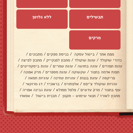
תבשילים
ללא גלוטן
מרקים
מפת אתר
/
ביטול עסקה
/
כניסת ספקים
/
מתכונים
/
כדורי שוקולד
/
עוגת שוקולד
/
מתכון לפנקייק
/
מתכון לפיצה
/
עוגת תפוזים
/
עוגה בחושה
/
עוגת שמרים
/
עוגת ביסקוויטים
/
תפוח אדמה בתנור
/
שקשוקה
/
עוגת מספרים
/
מרק אפונה
/
פריקסה
/
עוגת בננות
/
עוגיות טחינה
/
עוגיות חמאה
/
עוגיות שוקולד צ׳יפס
/
אלפחורס
/
בראוניז
/
דג מרוקאי
/
עוף בתנור
/
מרק עדשים
/
פלפל ממולא
/
עוגת גבינה אפויה
/
מתכון לאורז
/
תנאי שימוש - תקנון
/
תכנית בישול
/
אסאדו