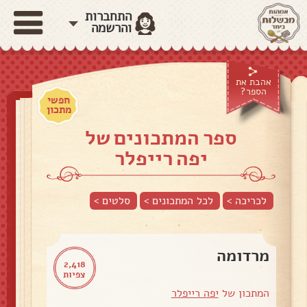
התחברות
והרשמה
אהבת את
הספר?
חפשי
מתכון
ספר המתכונים של
יפה רייפלר
לכריכה >
לכל המתכונים >
סלטים
>
מרדומה
2,418
צפיות
המתכון של
יפה רייפלר