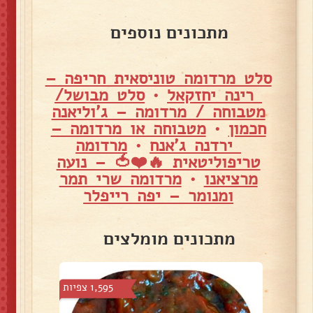
מתכונים נוספים
סלט מרדומה טוניסאית חריפה –
רינה יחזקאל
•
סלט מבושל/
מטבוחה / מרדומה – ג'וליאנה
חכמון
•
מטבוחה או מרדומה –
ירדנה ג'אנח
•
מרדומה
טריפוליטאית 🔥❤️🍅 – נועה
מרציאנו
•
מרדומה שרי תמר
ומנומר – יפה רייפלר
מתכונים מומלצים
צפיות
1,595 צפיות