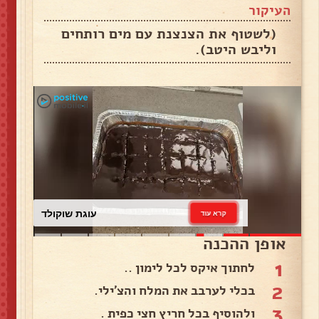
העיקור
(לשטוף את הצנצנת עם מים רותחים
וליבש היטב).
עוגת שוקולד
קרא עוד
אופן ההכנה
1
לחתוך איקס לכל לימון ..
2
בכלי לערבב את המלח והצ'ילי.
3
ולהוסיף בכל חריץ חצי כפית .