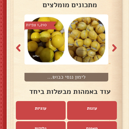
מתכונים מומלצים
צפיות
1,210 צפיות
לימון ננסי כבוש...
עוד באמהות מבשלות ביחד
עוגות
עוגיות
מאפים
גלידות