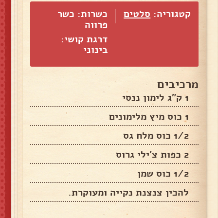
קטגוריה:
סלטים
כשרות: כשר
פרווה
דרגת קושי:
בינוני
מרכיבים
1 ק"ג לימון ננסי
1 כוס מיץ מלימונים
1/2 כוס מלח גס
2 כפות צ'ילי גרוס
1/2 כוס שמן
להכין צנצנת נקייה ומעוקרת.