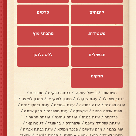
קינוחים
סלטים
פשטידות
מתכוני עוף
תבשילים
ללא גלוטן
מרקים
מפת אתר
/
ביטול עסקה
/
כניסת ספקים
/
מתכונים
/
כדורי שוקולד
/
עוגת שוקולד
/
מתכון לפנקייק
/
מתכון לפיצה
/
עוגת תפוזים
/
עוגה בחושה
/
עוגת שמרים
/
עוגת ביסקוויטים
/
תפוח אדמה בתנור
/
שקשוקה
/
עוגת מספרים
/
מרק אפונה
/
פריקסה
/
עוגת בננות
/
עוגיות טחינה
/
עוגיות חמאה
/
עוגיות שוקולד צ׳יפס
/
אלפחורס
/
בראוניז
/
דג מרוקאי
/
עוף בתנור
/
מרק עדשים
/
פלפל ממולא
/
עוגת גבינה אפויה
/
מתכון לאורז
/
תנאי שימוש - תקנון
/
תכנית בישול
/
אסאדו