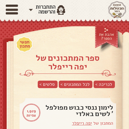
התחברות
והרשמה
אהבת את
הספר?
חפשי
מתכון
ספר המתכונים של
יפה רייפלר
לכריכה >
לכל המתכונים >
סלטים
>
לימון ננסי כבוש מפולפל
1,929
' לשים באלדי
צפיות
המתכון של
יפה רייפלר