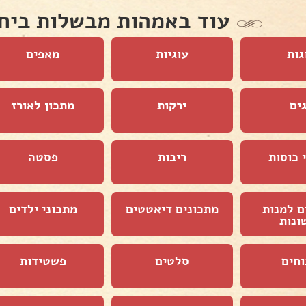
עוד באמהות מבשלות ביח
גות
עוגיות
מאפים
ים
ירקות
מתכון לאורז
 כוסות
ריבות
פסטה
ם למנות
מתכונים דיאטטים
מתכוני ילדים
ונות
וחים
סלטים
פשטידות