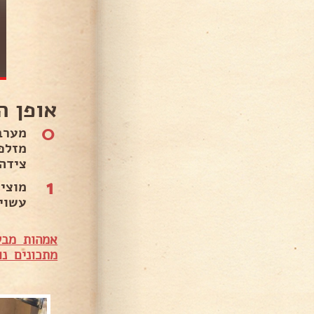
אופן ה
0
מערב
מזלפ
צידה
1
מוצי
עשוי
אמהות מבש
מתכונים נו