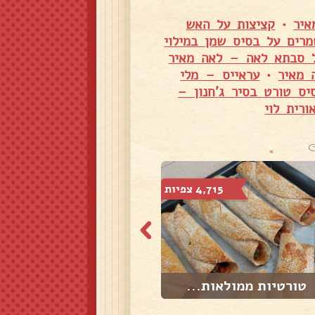
איר
•
קציצות על האש
מרים על בסיס שמן במילוי
ל סבתא לאה – לאה מאיר
 מאיר
•
עראייס – מלי
יס טורט בסיר ג'חנון –
רית לוי
4,715 צפיות
6,641 צפיות
טורטיות ממולאות...
בשר סינטה בחרד...