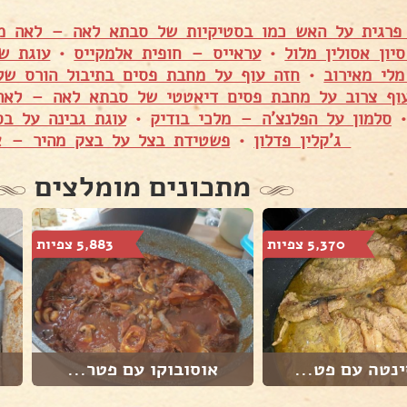
פרגית על האש כמו בסטיקיות של סבתא לאה – לאה מ
יון אסולין מלול
•
עראייס – חופית אלמקייס
•
עוגת ש
לי מאירוב
•
חזה עוף על מחבת פסים בתיבול הורס ש
וף צרוב על מחבת פסים דיאטטי של סבתא לאה – לאה
סלמון על הפלנצ'ה – מלכי בודיק
•
עוגת גבינה על בס
ג'קלין פדלון
•
פשטידת בצל על בצק מהיר – או
מתכונים מומלצים
5,370 צפיות
5,883 צפיות
נטה עם פט...
אוסובוקו עם פטר...