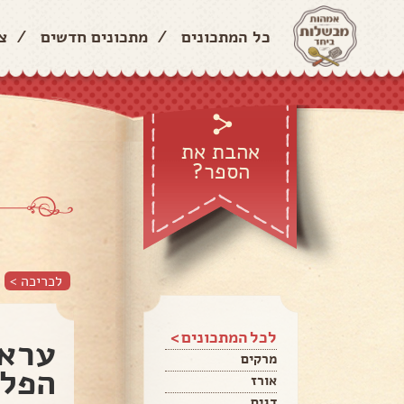
כל המתכונים
/
מתכונים חדשים
/
צ
אהבת את
הספר?
לכריכה >
לכל המתכונים >
עראי
מרקים
הפלנ
אורז
דגים