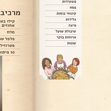
פשטידות
פסח
מרכיבי
קינוחי כוסות
גלידות
אחוזים 
פיצה
שיבולת שועל
מלח
ארוחות בוקר
פלפל שח
שונות
פטרוזילי
10 פיתות חצויות