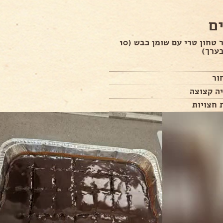
ם
קילו בשר טחון טרי עם שומן כבש (10
בערך)
ור
ה קצוצה