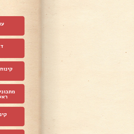
עו
דג
קינוחי
מתכוני
ראש
קינ