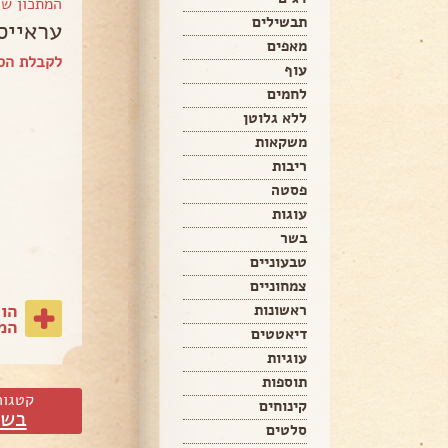
המתכון ש
תבשילים
עראייס
מאפים
לקבלת הספ
עוף
לחמים
ללא גלוטן
משקאות
ריבות
פסטה
עוגות
בשר
טבעוניים
צמחוניים
הו
ראשונות
המת
דיאטטים
עוגיות
תוספות
קטגור
קינוחים
בשר
סלטים