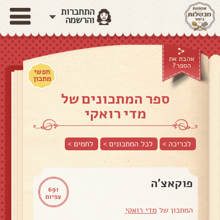
התחברות
והרשמה
אהבת את
הספר?
חפשי
מתכון
ספר המתכונים של
מדי רואקי
לכריכה >
לכל המתכונים >
לחמים
>
פוקאצ'ה
691
צפיות
המתכון של
מדי רואקי