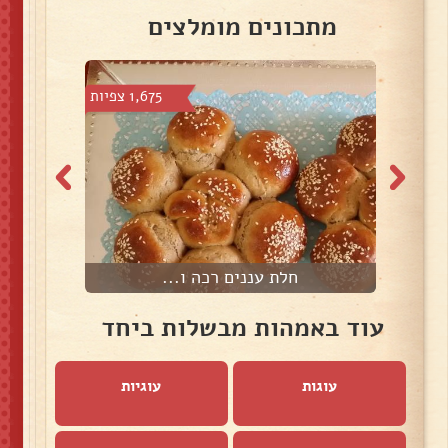
מתכונים מומלצים
 צפיות
1,675 צפיות
חלת עננים רכה ו...
ח
עוד באמהות מבשלות ביחד
עוגות
עוגיות