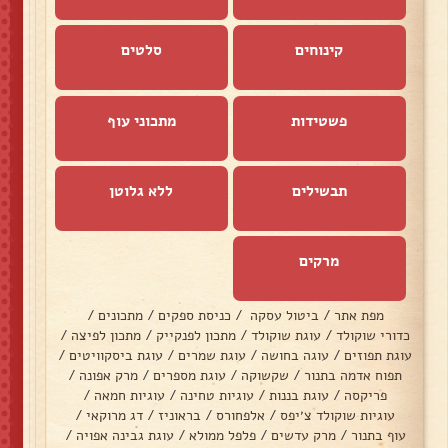
קינוחים
סלטים
פשטידות
מתכוני עוף
תבשילים
ללא גלוטן
מרקים
מפת אתר
/
ביטול עסקה
/
כניסת ספקים
/
מתכונים
/
כדורי שוקולד
/
עוגת שוקולד
/
מתכון לפנקייק
/
מתכון לפיצה
/
עוגת תפוזים
/
עוגה בחושה
/
עוגת שמרים
/
עוגת ביסקוויטים
/
תפוח אדמה בתנור
/
שקשוקה
/
עוגת מספרים
/
מרק אפונה
/
פריקסה
/
עוגת בננות
/
עוגיות טחינה
/
עוגיות חמאה
/
עוגיות שוקולד צ׳יפס
/
אלפחורס
/
בראוניז
/
דג מרוקאי
/
עוף בתנור
/
מרק עדשים
/
פלפל ממולא
/
עוגת גבינה אפויה
/