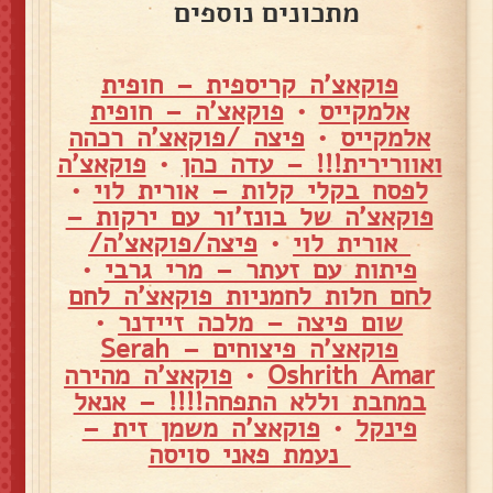
מתכונים נוספים
פוקאצ'ה קריספית – חופית
אלמקייס
•
פוקאצ'ה – חופית
אלמקייס
•
פיצה /פוקאצ'ה רכהה
ואוורירית!!! – עדה כהן
•
פוקאצ'ה
לפסח בקלי קלות – אורית לוי
•
פוקאצ'ה של בונז'ור עם ירקות –
אורית לוי
•
פיצה/פוקאצ'ה/
פיתות עם זעתר – מרי גרבי
•
לחם חלות לחמניות פוקאצ'ה לחם
שום פיצה – מלכה זיידנר
•
פוקאצ'ה פיצוחים – Serah
Oshrith Amar
•
פוקאצ'ה מהירה
במחבת וללא התפחה!!!! – אנאל
פינקל
•
פוקאצ'ה משמן זית –
נעמת פאני סויסה