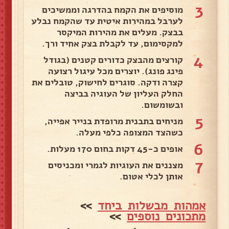
3
מוסיפים את הקמח בהדרגה וממשיכים
לערבל במהירות איטית עד שהקמח נבלע
בבצק. מעלים את מהירות המיקסר
למקסימום, עד לקבלת בצק אחיד ורך.
4
קורצים מהבצק כדורים קטנים (בגודל
פינג פונג). יוצרים מכל עיגול רצועה
קצרה ודקה. סוגרים לחישוק, טובלים את
החלק העליון של העוגיה בביצה
ובשומשום.
5
מניחים בתבנית מרופדת בנייר אפייה,
כשהצד המצופה כלפי מעלה.
6
אופים כ-45 דקות בחום 170 מעלות.
7
מצננים את העוגיות לגמרי ומכניסים
אותן לכלי אטום.
אמהות מבשלות ביחד
>>
מתכונים נוספים
>>