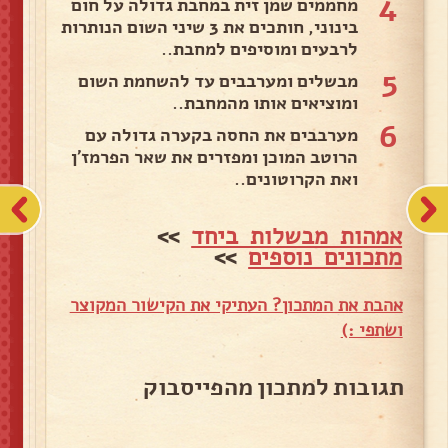
4
מחממים שמן זית במחבת גדולה על חום
בינוני, חותכים את 3 שיני השום הנותרות
לרבעים ומוסיפים למחבת..
5
מבשלים ומערבבים עד להשחמת השום
ומוציאים אותו מהמחבת..
6
מערבבים את החסה בקערה גדולה עם
הרוטב המוכן ומפזרים את שאר הפרמז'ן
ואת הקרוטונים..
אמהות מבשלות ביחד
>>
מתכונים נוספים
>>
אהבת את המתכון? העתיקי את הקישור המקוצר
ושתפי :)
תגובות למתכון מהפייסבוק