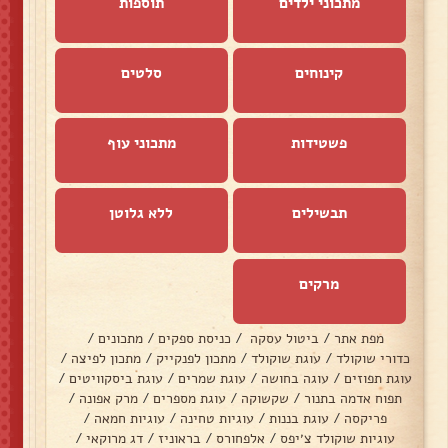
מתכוני ילדים
תוספות
קינוחים
סלטים
פשטידות
מתכוני עוף
תבשילים
ללא גלוטן
מרקים
מפת אתר
/
ביטול עסקה
/
כניסת ספקים
/
מתכונים
/
כדורי שוקולד
/
עוגת שוקולד
/
מתכון לפנקייק
/
מתכון לפיצה
/
עוגת תפוזים
/
עוגה בחושה
/
עוגת שמרים
/
עוגת ביסקוויטים
/
תפוח אדמה בתנור
/
שקשוקה
/
עוגת מספרים
/
מרק אפונה
/
פריקסה
/
עוגת בננות
/
עוגיות טחינה
/
עוגיות חמאה
/
עוגיות שוקולד צ׳יפס
/
אלפחורס
/
בראוניז
/
דג מרוקאי
/