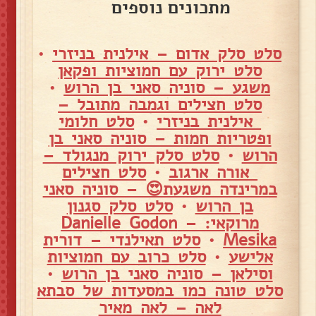
מתכונים נוספים
סלט סלק אדום – אילנית בניזרי
•
סלט ירוק עם חמוציות ופקאן
משגע – סוניה סאני בן הרוש
•
סלט חצילים וגמבה מתובל –
אילנית בניזרי
•
סלט חלומי
ופטריות חמות – סוניה סאני בן
הרוש
•
סלט סלק ירוק מנגולד –
אורה ארגוב
•
סלט חצילים
במרינדה משגעת😍 – סוניה סאני
בן הרוש
•
סלט סלק סגנון
מרוקאי: – Danielle Godon
Mesika
•
סלט תאילנדי – דורית
אלישע
•
סלט כרוב עם חמוציות
וסילאן – סוניה סאני בן הרוש
•
סלט טונה כמו במסעדות של סבתא
לאה – לאה מאיר