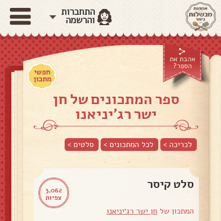
התחברות
והרשמה
אהבת את
הספר?
חפשי
מתכון
ספר המתכונים של חן
ישר רג׳יניאנו
לכריכה >
לכל המתכונים >
סלטים
>
סלט קיסר
3,062
צפיות
המתכון של
חן ישר רג׳יניאנו