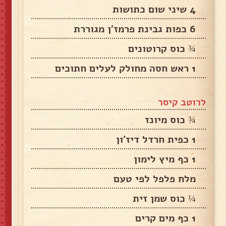
4 שיני שום כתושות
6 כפות גבינת פרמז'ן מגוררת
¾ כוס קרוטונים
1 ראש חסה מחולק לעלים חתוכים
לרוטב קיסר
¾ כוס מיונז
1 כפית חרדל דיז'ון
1 כף מיץ לימון
מלח פלפל לפי טעם
¼ כוס שמן זית
1 כף מים קרים