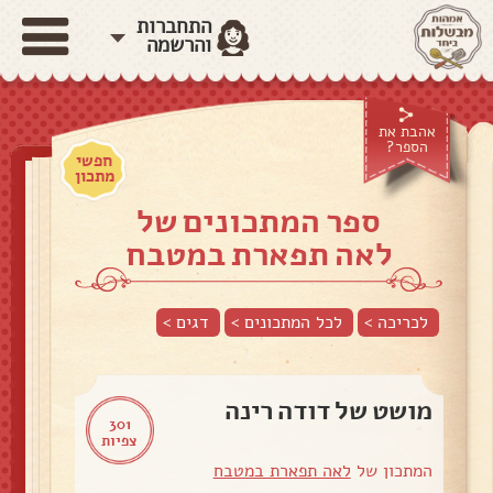
התחברות
והרשמה
אהבת את
הספר?
חפשי
מתכון
ספר המתכונים של
לאה תפארת במטבח
לכריכה >
לכל המתכונים >
דגים
>
מושט של דודה רינה
301
צפיות
המתכון של
לאה תפארת במטבח