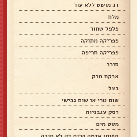
דג מושט ללא עור
מלח
פלפל שחור
פפריקה מתוקה
פפריקה חריפה
סוכר
אבקת מרק
בצל
שום טרי או שום גבישי
רסק עגבניות
מעט מים
תפוחי אדמה פרוס דק לא חובה