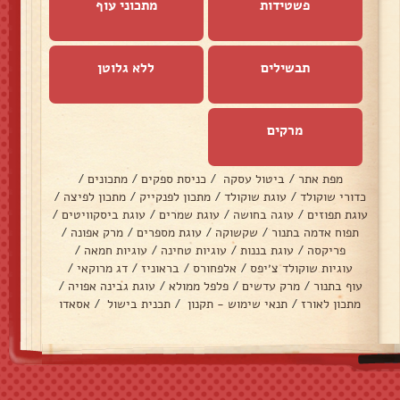
פשטידות
מתכוני עוף
תבשילים
ללא גלוטן
מרקים
מפת אתר
/
ביטול עסקה
/
כניסת ספקים
/
מתכונים
/
כדורי שוקולד
/
עוגת שוקולד
/
מתכון לפנקייק
/
מתכון לפיצה
/
עוגת תפוזים
/
עוגה בחושה
/
עוגת שמרים
/
עוגת ביסקוויטים
/
תפוח אדמה בתנור
/
שקשוקה
/
עוגת מספרים
/
מרק אפונה
/
פריקסה
/
עוגת בננות
/
עוגיות טחינה
/
עוגיות חמאה
/
עוגיות שוקולד צ׳יפס
/
אלפחורס
/
בראוניז
/
דג מרוקאי
/
עוף בתנור
/
מרק עדשים
/
פלפל ממולא
/
עוגת גבינה אפויה
/
מתכון לאורז
/
תנאי שימוש - תקנון
/
תכנית בישול
/
אסאדו