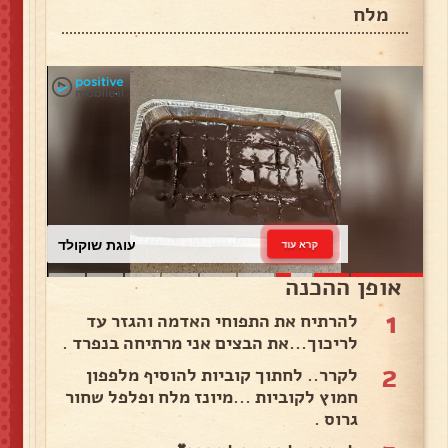
מלח
עוגת שוקולד
קרא עוד
אופן ההכנה
1
להרתיח את התפוחי האדמה והגזר עד
לריכוך...את הבצים אני מרתיחה בנפרד .
2
לקרר.. לחתוך קוביות להוסיף מלפפון
חמוץ לקוביות ...מיונז מלח ופלפל שחור
גרוס .