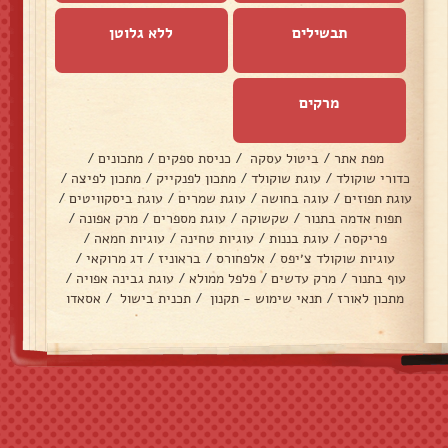
תבשילים
ללא גלוטן
מרקים
מפת אתר
/
ביטול עסקה
/
כניסת ספקים
/
מתכונים
/
כדורי שוקולד
/
עוגת שוקולד
/
מתכון לפנקייק
/
מתכון לפיצה
/
עוגת תפוזים
/
עוגה בחושה
/
עוגת שמרים
/
עוגת ביסקוויטים
/
תפוח אדמה בתנור
/
שקשוקה
/
עוגת מספרים
/
מרק אפונה
/
פריקסה
/
עוגת בננות
/
עוגיות טחינה
/
עוגיות חמאה
/
עוגיות שוקולד צ׳יפס
/
אלפחורס
/
בראוניז
/
דג מרוקאי
/
עוף בתנור
/
מרק עדשים
/
פלפל ממולא
/
עוגת גבינה אפויה
/
מתכון לאורז
/
תנאי שימוש - תקנון
/
תכנית בישול
/
אסאדו