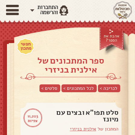
התחברות
והרשמה
אהבת את
הספר?
חפשי
מתכון
ספר המתכונים של
אילנית בניזרי
לכריכה >
לכל המתכונים >
סלטים
>
סלט תפו"א ובצים עם
11,203
מיונז
צפיות
המתכון של
אילנית בניזרי