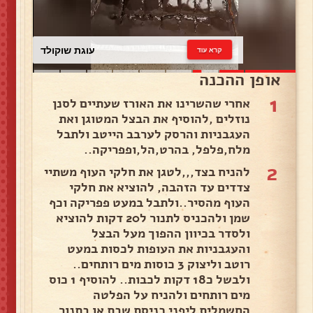
עוגת שוקולד
קרא עוד
אופן ההכנה
1
אחרי שהשרינו את האורז שעתיים לסנן
נוזלים ,להוסיף את הבצל המטוגן ואת
העגבניות והרסק לערבב הייטב ולתבל
מלח,פלפל, בהרט,הל,ופפריקה..
2
להניח בצד,,,לטגן את חלקי העוף משתיי
צדדים עד הזהבה, להוציא את חלקי
העוף מהסיר..ולתבל במעט פפריקה וכף
שמן ולהכניס לתנור ל20 דקות להוציא
ולסדר בכיוון ההפוך מעל הבצל
והעגבניות את העופות לכסות במעט
רוטב וליצוק 3 כוסות מים רותחים..
ולבשל כ18 דקות לכבות.. להוסיף 1 כוס
מים רותחים ולהניח על הפלטה
החשמלית ליפני כניסת שבת או בתנור ...