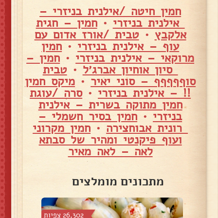
חמין חיטה /אילנית בניזרי –
אילנית בניזרי
•
חמין – חגית
אלקבץ
•
טבית /אורז אדום עם
עוף – אילנית בניזרי
•
חמין
מרוקאי – אילנית בניזרי
•
חמין –
סיון אוחיון אברג׳ל
•
טבית
סוףףףףף – סוני יאיר
•
מיקס חמין
!! – אילנית בניזרי
•
סרה /עוגת
חמין מתוקה בשרית – אילנית
בניזרי
•
חמין בסיר חשמלי –
רונית אבוחצירה
•
חמין מקרוני
ועוף פיקנטי ומהיר של סבתא
לאה – לאה מאיר
מתכונים מומלצים
פיות
26,302 צפיות