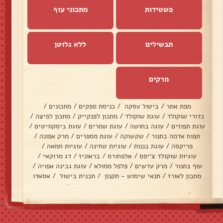
פשטידות
מתכוני עוף
תבשילים
ללא גלוטן
מרקים
מפת אתר
/
ביטול עסקה
/
כניסת ספקים
/
מתכונים
/
כדורי שוקולד
/
עוגת שוקולד
/
מתכון לפנקייק
/
מתכון לפיצה
/
עוגת תפוזים
/
עוגה בחושה
/
עוגת שמרים
/
עוגת ביסקוויטים
/
תפוח אדמה בתנור
/
שקשוקה
/
עוגת מספרים
/
מרק אפונה
/
פריקסה
/
עוגת בננות
/
עוגיות טחינה
/
עוגיות חמאה
/
עוגיות שוקולד צ׳יפס
/
אלפחורס
/
בראוניז
/
דג מרוקאי
/
עוף בתנור
/
מרק עדשים
/
פלפל ממולא
/
עוגת גבינה אפויה
/
מתכון לאורז
/
תנאי שימוש - תקנון
/
תכנית בישול
/
אסאדו