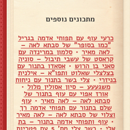
מתכונים נוספים
כרעי עוף עם תפוחי אדמה בגריל
"כמו בסופר" של סבתא לאה –
לאה מאיר
•
סלמון במרינדה עם
קראסט של עשבי תיבול – סוניה
סאני בן הרוש
•
אסאדו בתנור עם
בצלצלי שאלוט ותפו"א – אילנית
בניזרי
•
צלי בשר בתנור עם ניחוח
משגעעע – סיון אסולין מלול
•
אורז אפוי עם עוף בתנור של
סבתא לאה – לאה מאיר
•
עוף
שלם בתנור עם תפוחי אדמה רך
וצלוי של סבתא לאה – לאה מאיר
•
עוף ותפוחי אדמה בתנור – בת
אלי
•
בשר צלי מס' 5 עם פטריות