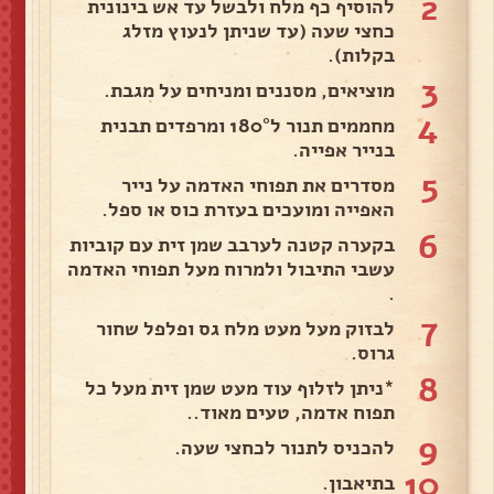
2
להוסיף כף מלח ולבשל עד אש בינונית
כחצי שעה (עד שניתן לנעוץ מזלג
בקלות).
3
מוציאים, מסננים ומניחים על מגבת.
4
מחממים תנור ל180° ומרפדים תבנית
בנייר אפייה.
5
מסדרים את תפוחי האדמה על נייר
האפייה ומועכים בעזרת כוס או ספל.
6
בקערה קטנה לערבב שמן זית עם קוביות
עשבי התיבול ולמרוח מעל תפוחי האדמה
.
7
לבזוק מעל מעט מלח גס ופלפל שחור
גרוס.
8
*ניתן לזלוף עוד מעט שמן זית מעל כל
תפוח אדמה, טעים מאוד..
9
להכניס לתנור לכחצי שעה.
10
בתיאבון.