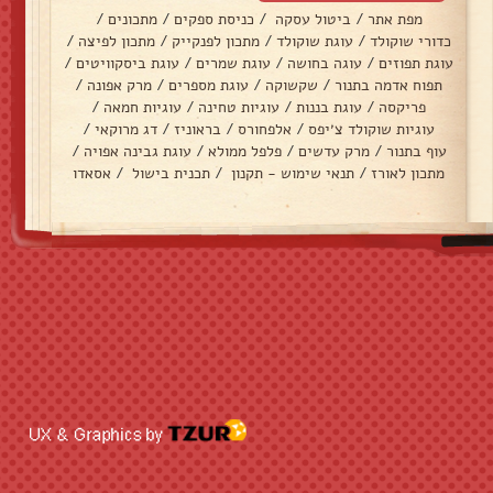
מפת אתר
/
ביטול עסקה
/
כניסת ספקים
/
מתכונים
/
כדורי שוקולד
/
עוגת שוקולד
/
מתכון לפנקייק
/
מתכון לפיצה
/
עוגת תפוזים
/
עוגה בחושה
/
עוגת שמרים
/
עוגת ביסקוויטים
/
תפוח אדמה בתנור
/
שקשוקה
/
עוגת מספרים
/
מרק אפונה
/
פריקסה
/
עוגת בננות
/
עוגיות טחינה
/
עוגיות חמאה
/
עוגיות שוקולד צ׳יפס
/
אלפחורס
/
בראוניז
/
דג מרוקאי
/
עוף בתנור
/
מרק עדשים
/
פלפל ממולא
/
עוגת גבינה אפויה
/
מתכון לאורז
/
תנאי שימוש - תקנון
/
תכנית בישול
/
אסאדו