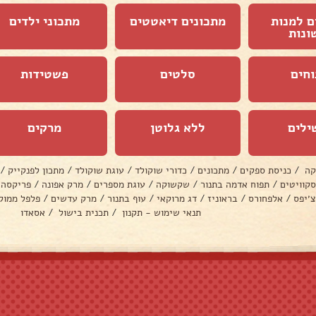
ם למנות
מתכונים דיאטטים
מתכוני ילדים
ונות
וחים
סלטים
פשטידות
ילים
ללא גלוטן
מרקים
קה
/
כניסת ספקים
/
מתכונים
/
כדורי שוקולד
/
עוגת שוקולד
/
מתכון לפנקייק
/
סקוויטים
/
תפוח אדמה בתנור
/
שקשוקה
/
עוגת מספרים
/
מרק אפונה
/
פריקסה
צ׳יפס
/
אלפחורס
/
בראוניז
/
דג מרוקאי
/
עוף בתנור
/
מרק עדשים
/
פלפל ממול
תנאי שימוש - תקנון
/
תכנית בישול
/
אסאדו