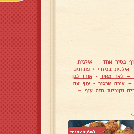
וף בסיר אחד – אילנית
אילנית בניזרי
•
פתיתים
 – לאה מאיר
•
אורז לבן
 – אורה ארגוב
•
עוף עם
ם וקוביות חזה עוף –
2,628 צפיות
1,647 צפיות