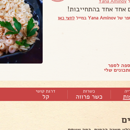
ל
Yana Aminov
 אחד אחד בהתחייבות!
Yana Am במייל
לחצי כאן
ספה לספר
כונים שלי
יה
כשרות
דרגת קושי
ות
כשר פרווה
קל
ם
(לא משנה הכמות, כמה שאתם