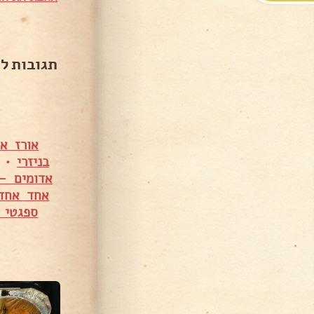
תגובות ל
אורז א
בניזרי
•
אדומים – 
אחד אחד
ספגטי 
2,314 צפיות
48,587 צפיות