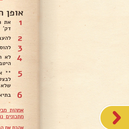
אופן ה
1
דק' 
2
להעב
3
להוסיף מיד כ-2 
4
לא ח
היטב.
5
** א
לבצל
שלא 
6
בתיאב
אמהות מבש
מתכונים נו
אהבת את המ