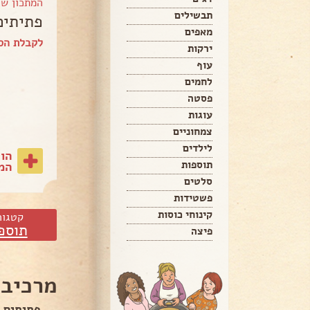
המתכון ש
תבשילים
פתיתים
מאפים
לקבלת הספר של inov
ירקות
עוף
לחמים
פסטה
עוגות
צמחוניים
לילדים
הו
תוספות
המת
סלטים
פשטידות
קינוחי כוסות
קטגור
תוספ
פיצה
מרכיבי
פתיתים 